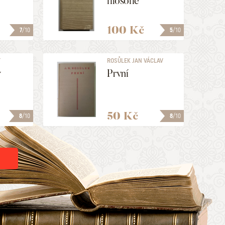
filosofie
100 Kč
7
/10
5
/10
T
ROSŮLEK JAN VÁCLAV
ý
První
50 Kč
8
/10
8
/10