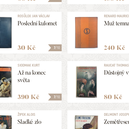
ROSŮLEK JAN VÁCLAV
RENARD MAURIC
Poslední kulomet
Muž temn
30 Kč
240 Kč
7
/10
SIODMAK KURT
RAUCAT THOMA
Až na konec
Důstojný v
světa
390 Kč
80 Kč
7
/10
ŽIPEK ALOIS
DELMONT JOSEP
Sladké zlo
Zemětřese