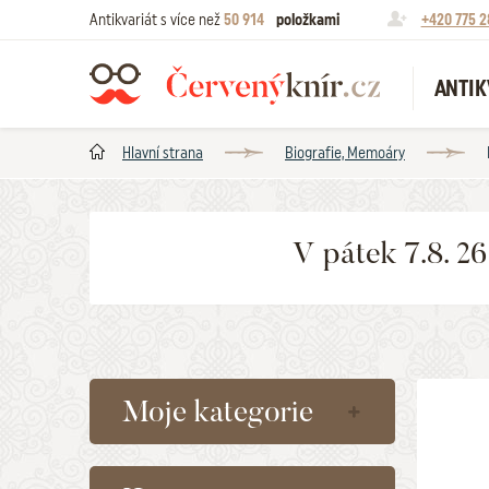
Antikvariát s více než
50 914
položkami
+420 775 2
ANTIK
Hlavní strana
Biografie, Memoáry
V pátek 7.8. 2
Moje kategorie