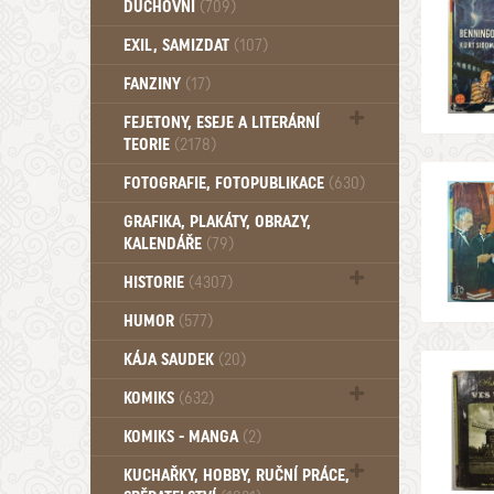
DUCHOVNÍ
(709)
Okultismus (110)
EXIL, SAMIZDAT
(107)
Záhady (105)
FANZINY
(17)
FEJETONY, ESEJE A LITERÁRNÍ
TEORIE
(2178)
Citáty, aforismy, snáře, přísloví,
FOTOGRAFIE, FOTOPUBLIKACE
(630)
afirmace (106)
GRAFIKA, PLAKÁTY, OBRAZY,
KALENDÁŘE
(79)
HISTORIE
(4307)
Mytologie, Mýty, Báje, Pověsti (203)
HUMOR
(577)
KÁJA SAUDEK
(20)
KOMIKS
(632)
Komiks - Čtyřlístek (234)
KOMIKS - MANGA
(2)
Komiks - Ostatní (180)
KUCHAŘKY, HOBBY, RUČNÍ PRÁCE,