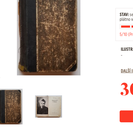
STAV:
se
plátno 
5/10 (P
ILUST
-
DALŠÍ
3