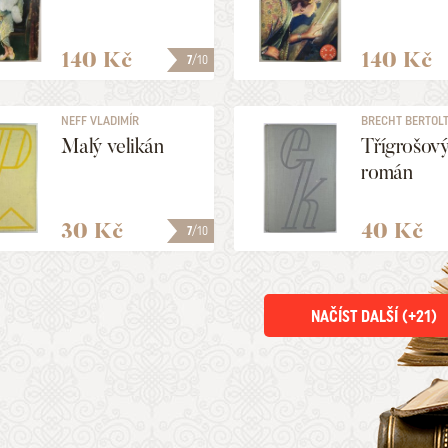
140 Kč
140 Kč
7
/10
NEFF VLADIMÍR
BRECHT BERTOL
Malý velikán
Třígrošov
román
30 Kč
40 Kč
7
/10
NAČÍST DALŠÍ (+
21
)