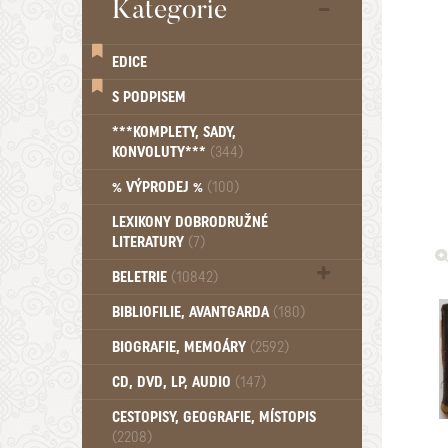
Kategorie
EDICE
S PODPISEM
***KOMPLETY, SADY,
KONVOLUTY***
(344)
% VÝPRODEJ %
(100)
LEXIKONY DOBRODRUŽNÉ
LITERATURY
(7)
BELETRIE
(10842)
Beletrie - Historická (1388)
BIBLIOFILIE, AVANTGARDA
(180)
Beletrie - Humoristické (501)
BIOGRAFIE, MEMOÁRY
(2592)
Beletrie - Povídky (1758)
Beletrie - Thrillery, krimi (1179)
CD, DVD, LP, AUDIO
(147)
Beletrie - Válečné romány (489)
Beletrie - Ženské a dívčí romány
CESTOPISY, GEOGRAFIE, MÍSTOPIS
(2208)
(1522)