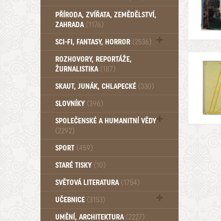
PŘÍRODA, ZVÍŘATA, ZEMĚDĚLSTVÍ,
ZAHRADA
(1176)
SCI-FI, FANTASY, HORROR
(2536)
UFO (14)
ROZHOVORY, REPORTÁŽE,
ŽURNALISTIKA
(187)
SKAUT, JUNÁK, CHLAPECKÉ
(330)
SLOVNÍKY
(396)
SPOLEČENSKÉ A HUMANITNÍ VĚDY
(2292)
Pedagogika (191)
SPORT
(459)
Filozofie, sociologie (859)
STARÉ TISKY
(10)
Psychologie a osobní rozvoj (761)
SVĚTOVÁ LITERATURA
(1754)
UČEBNICE
(3153)
Učebnice - Jazykové (1297)
UMĚNÍ, ARCHITEKTURA
(2227)