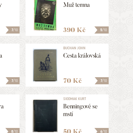
y
Muž temna
390 Kč
7
/10
5
/10
BUCHAN JOHN
a
Cesta královská
70 Kč
7
/10
7
/10
SIODMAK KURT
ra
Benningové se
mstí
50 Kč
8
/10
6
/10