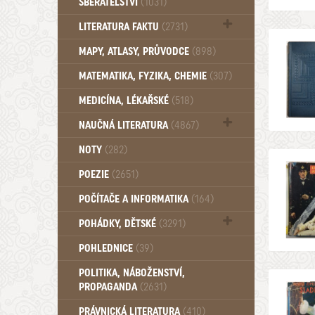
SBĚRATELSTVÍ
(1031)
Dům a byt (102)
LITERATURA FAKTU
(2731)
Katalogy (503)
MAPY, ATLASY, PRŮVODCE
(898)
MATEMATIKA, FYZIKA, CHEMIE
(307)
MEDICÍNA, LÉKAŘSKÉ
(518)
NAUČNÁ LITERATURA
(4867)
Zdraví a zdraví životní styl (510)
NOTY
(282)
POEZIE
(2651)
POČÍTAČE A INFORMATIKA
(164)
POHÁDKY, DĚTSKÉ
(3291)
Pro děti a mládež (2887)
POHLEDNICE
(39)
Pohádky, Dětské - Do roku 1948 (175)
POLITIKA, NÁBOŽENSTVÍ,
Pohádky, Dětské - Od roku 1949 (257)
PROPAGANDA
(2631)
PRÁVNICKÁ LITERATURA
(410)