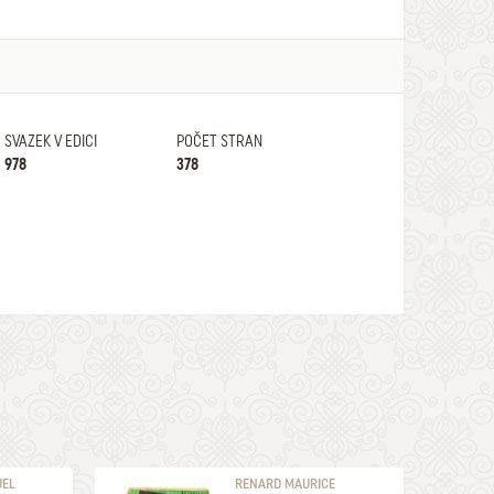
SVAZEK V EDICI
POČET STRAN
978
378
UEL
RENARD MAURICE