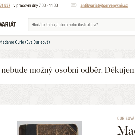
81 837
v pracovní dny 7:00 - 14:00
antikvariat@cervenyknir.cz
VARIÁT
Madame Curie (Eva Curieová)
6 nebude možný osobní odběr. Děkuje
CURIEOVÁ
Ma