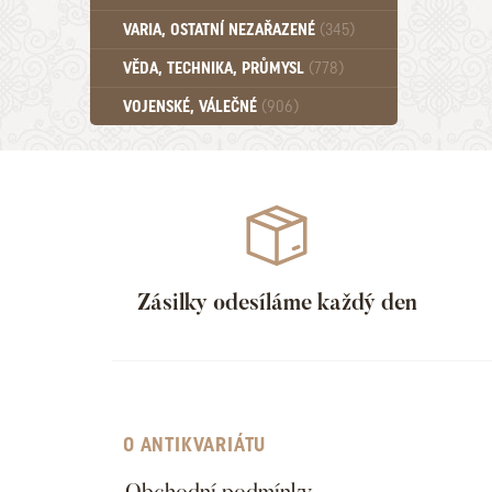
Učebnice - SŠ (789)
VARIA, OSTATNÍ NEZAŘAZENÉ
(345)
Učebnice - VŠ (259)
Učebnice - ZŠ (556)
VĚDA, TECHNIKA, PRŮMYSL
(778)
Učebnice - Ostatní (499)
VOJENSKÉ, VÁLEČNÉ
(906)
Zásilky odesíláme každý den
O ANTIKVARIÁTU