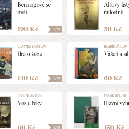
Benningové se
Alšovy list
mstí
milostné
190 Kč
50 Kč
6
/10
VLADYKA LADISLAV
HLADÍK VÁCLAV
Hra o ženu
Vášeň a síl
140 Kč
60 Kč
6
/10
COOLEN ANTOON
FRANK HELLER
Ves u řeky
Hlavní výh
60 Kč
150 Kč
6
/10