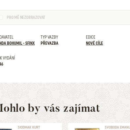
PRO MĚ NEZOBRAZOVAT
DAVATEL
TYP VAZBY
EDICE
NDA BOHUMIL - SFINX
PŘEVAZBA
NOVÉ CÍLE
K VYDÁNÍ
46
ohlo by vás zajímat
SIODMAK KURT
SVOBODA EMAN