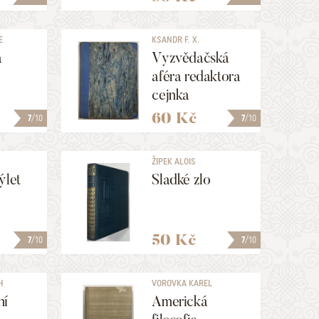
E
KSANDR F. X.
a
Vyzvědačská
aféra redaktora
cejnka
60 Kč
7
/10
7
/10
S
ŽIPEK ALOIS
ýlet
Sladké zlo
50 Kč
7
/10
7
/10
H
VOROVKA KAREL
ní
Americká