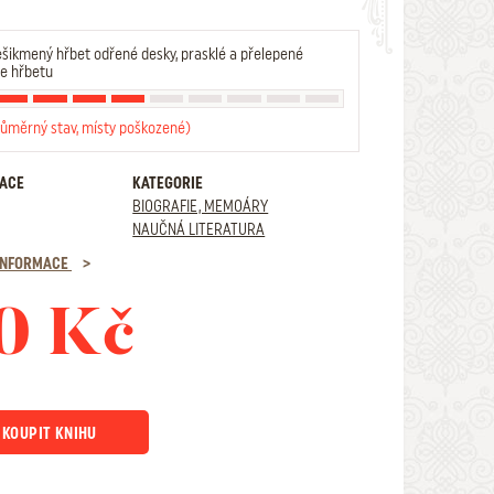
šikmený hřbet odřené desky, prasklé a přelepené
ve hřbetu
růměrný stav, místy poškozené)
RACE
KATEGORIE
BIOGRAFIE, MEMOÁRY
NAUČNÁ LITERATURA
 INFORMACE
0 Kč
KOUPIT KNIHU