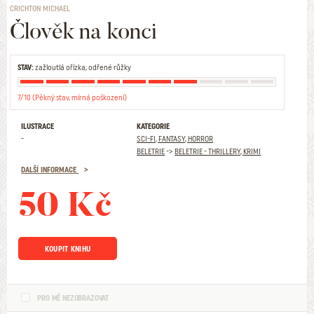
CRICHTON MICHAEL
Člověk na konci
STAV:
zažloutlá ořízka; odřené růžky
7/10 (Pěkný stav, mírná poškození)
ILUSTRACE
KATEGORIE
-
SCI-FI, FANTASY, HORROR
BELETRIE
->
BELETRIE - THRILLERY, KRIMI
DALŠÍ INFORMACE
50 Kč
KOUPIT KNIHU
PRO MĚ NEZOBRAZOVAT