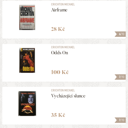
CRICHTON MICHAEL
Airframe
28 Kč
6
/10
CRICHTON MICHAEL
Odds On
100 Kč
7
/10
CRICHTON MICHAEL
Vycházející slunce
35 Kč
7
/10