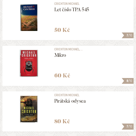
CRICHTON MICHAEL
Let číslo TPA 545
50 Kč
7
/10
CRICHTON MICHAEL, ...
Mikro
60 Kč
8
/10
CRICHTON MICHAEL
Pirátská odysea
80 Kč
7
/10