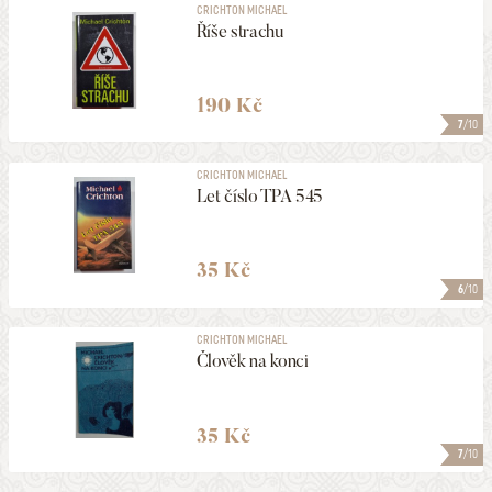
CRICHTON MICHAEL
Říše strachu
190 Kč
7
/10
CRICHTON MICHAEL
Let číslo TPA 545
35 Kč
6
/10
CRICHTON MICHAEL
Člověk na konci
35 Kč
7
/10