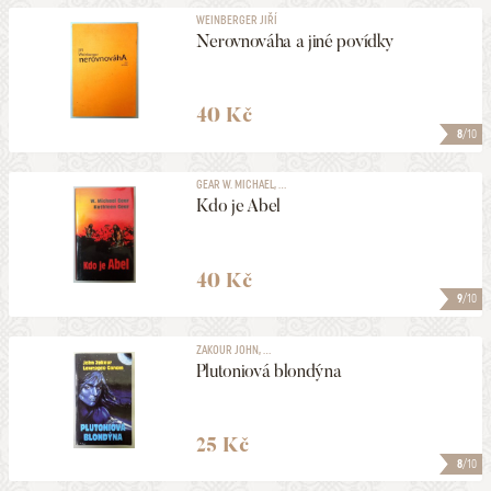
WEINBERGER JIŘÍ
Nerovnováha a jiné povídky
40 Kč
8
/10
GEAR W. MICHAEL, ...
Kdo je Abel
40 Kč
9
/10
ZAKOUR JOHN, ...
Plutoniová blondýna
25 Kč
8
/10