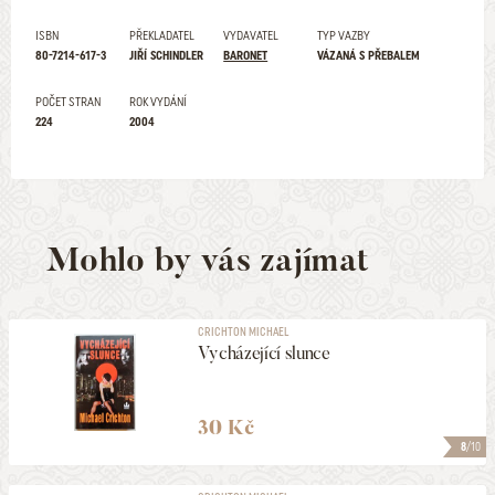
ISBN
PŘEKLADATEL
VYDAVATEL
TYP VAZBY
80-7214-617-3
JIŘÍ SCHINDLER
BARONET
VÁZANÁ S PŘEBALEM
POČET STRAN
ROK VYDÁNÍ
224
2004
Mohlo by vás zajímat
CRICHTON MICHAEL
Vycházející slunce
30 Kč
8
/10