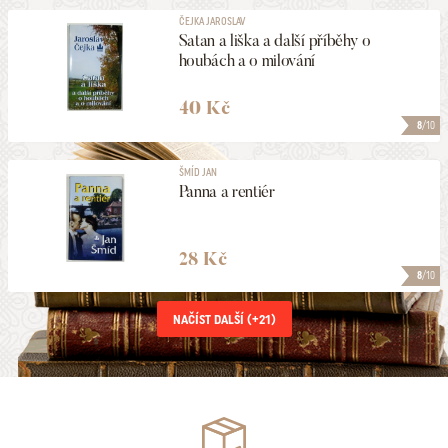
ČEJKA JAROSLAV
Satan a liška a další příběhy o
houbách a o milování
40 Kč
8
/10
ŠMÍD JAN
Panna a rentiér
28 Kč
8
/10
NAČÍST DALŠÍ (+
21
)