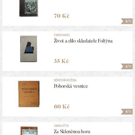
70 Kč
6
/10
ČAPEK KAREL
Život a dílo skladatele Foltýna
35 Kč
6
/10
NĚMCOVÁ BOŽENA
Pohorská vesnice
60 Kč
8
/10
JANKA OTTO
Za Skleněnou horu