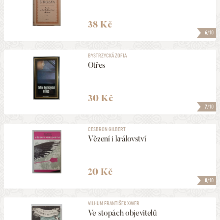
38 Kč
6
/10
BYSTRZYCKÁ ZOFIA
Otřes
30 Kč
7
/10
CESBRON GILBERT
Vězení i království
20 Kč
8
/10
VILHUM FRANTIŠEK XAVER
Ve stopách objevitelů