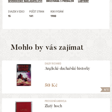
SEVEROČESKÉ NAKLADATELSTVÍ
BROŽOVANÁ S PŘEBALEM
LABYRINT
SVAZEK V EDICI
POČET STRAN
ROK VYDÁNÍ
15
141
1980
Mohlo by vás zajímat
DALBY RICHARD
Anglické duchařské historky
50 Kč
6
/10
PREISSOVÁ GABRIELA
Zlatý hoch