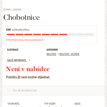
ČERNÍK LUBOMÍR
Chobotnice
STAV:
zažloutlá ořízka
7/10 (Pěkný stav, mírná poškození)
ILUSTRACE
KATEGORIE
-
BELETRIE
->
BELETRIE - OSTATNÍ
DALŠÍ INFORMACE
Není v nabídce
Položku již není možné objednat.
PRO MĚ NEZOBRAZOVAT
VYDAVATEL
TYP VAZBY
EDICE