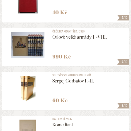
40 Kč
7
/10
ČEČETKA FRANTIŠEK JOSEF
Orlové velké armády I.-VIII.
990 Kč
7
/10
SOLOVĚV VSEVOLOD SERGEJEVIČ
Sergej Gorbatov I.-II.
60 Kč
8
/10
HÁLEK VÍTĚZSLAV
Komediant