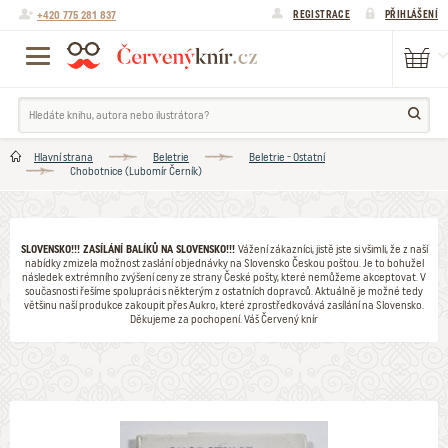
+420 775 281 837
REGISTRACE
PŘIHLÁŠENÍ
Hlavní strana
Beletrie
Beletrie - Ostatní
Chobotnice (Lubomír Černík)
SLOVENSKO!!! ZASÍLÁNÍ BALÍKŮ NA SLOVENSKO!!!
Vážení zákazníci, jistě jste si všimli, že z naší
nabídky zmizela možnost zaslání objednávky na Slovensko Českou poštou. Je to bohužel
následek extrémního zvýšení ceny ze strany České pošty, které nemůžeme akceptovat. V
současnosti řešíme spolupráci s některým z ostatních dopravců. Aktuálně je možné tedy
většinu naší produkce zakoupit přes Aukro, které zprostředkovává zasílání na Slovensko.
Děkujeme za pochopení. Váš Červený knír