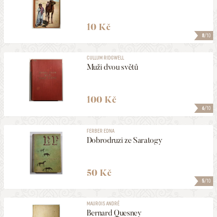
10 Kč
8
/10
CULLUM RIDGWELL
Muži dvou světů
100 Kč
6
/10
FERBER EDNA
Dobrodruzi ze Saratogy
50 Kč
5
/10
MAUROIS ANDRÉ
Bernard Quesney