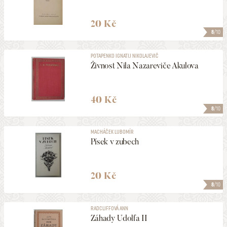
20 Kč
8
/10
POTAPENKO IGNATIJ NIKOLAJEVIČ
Živnost Nila Nazareviče Akulova
40 Kč
8
/10
MACHÁČEK LUBOMÍR
Písek v zubech
20 Kč
8
/10
RADCLIFFOVÁ ANN
Záhady Udolfa II