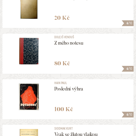
20 Kč
6
/10
DOLEJŠ VENOUŠ
Z mého notesu
80 Kč
6
/10
HAIN PAUL
Poslední výhra
100 Kč
6
/10
SIODMAK KURT
Vrak se žlutou vlajkou