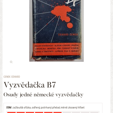
CENEK EDVARD
Vyzvědačka B7
Osudy jedné německé vyzvědačky
STAV:
zažloutlá ořízka, odřený, potrhaný přebal; mírně zkosený hřbet