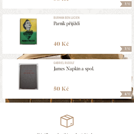
7
/10
BURMAN BEN LUCIEN
Parník přijíždí
40 Kč
7
/10
GABRIEL RUDOLF
James Napkin a spol.
50 Kč
6
/10