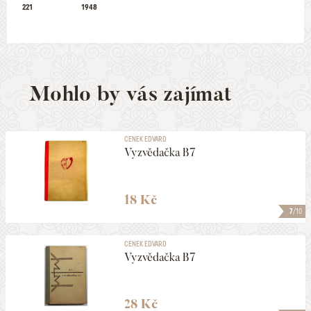
221
1948
Mohlo by vás zajímat
CENEK EDVARD
Vyzvědačka B7
18 Kč
7
/10
CENEK EDVARD
Vyzvědačka B7
28 Kč