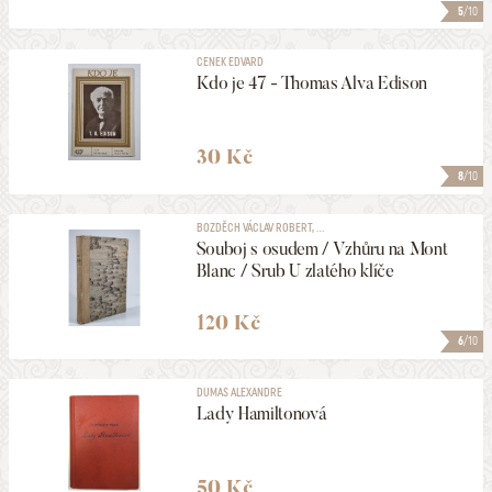
5
/10
CENEK EDVARD
Kdo je 47 - Thomas Alva Edison
30 Kč
8
/10
BOZDĚCH VÁCLAV ROBERT, ...
Souboj s osudem / Vzhůru na Mont
Blanc / Srub U zlatého klíče
120 Kč
6
/10
DUMAS ALEXANDRE
Lady Hamiltonová
50 Kč