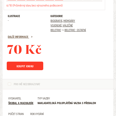
6/10 (Průměrný stav, bez výrazného poškození)
ILUSTRACE
KATEGORIE
-
BIOGRAFIE, MEMOÁRY
VOJENSKÉ, VÁLEČNÉ
BELETRIE
->
BELETRIE - OSTATNÍ
DALŠÍ INFORMACE
70 Kč
KOUPIT KNIHU
PRO MĚ NEZOBRAZOVAT
VYDAVATEL
TYP VAZBY
ŠKUBAL A MACHAJDÍK
NAKLADATELSKÁ POLOPLÁTĚNÁ VAZBA S PŘEBALEM
POČET STRAN
ROK VYDÁNÍ