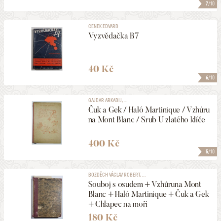
7
/10
CENEK EDVARD
Vyzvědačka B7
40 Kč
6
/10
GAJDAR ARKADIJ, ...
Čuk a Gek / Haló Martinique / Vzhůru
na Mont Blanc / Srub U zlatého klíče
400 Kč
5
/10
BOZDĚCH VÁCLAV ROBERT, ...
Souboj s osudem + Vzhůruna Mont
Blanc + Haló Martinique + Čuk a Gek
+ Chlapec na moři
180 Kč