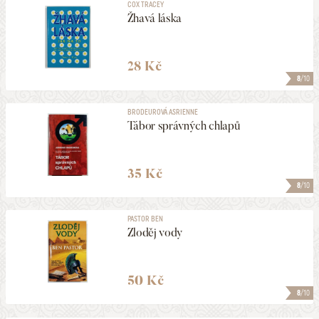
COX TRACEY
Žhavá láska
28 Kč
8
/10
BRODEUROVÁ ASRIENNE
Tábor správných chlapů
35 Kč
8
/10
PASTOR BEN
Zloděj vody
50 Kč
8
/10