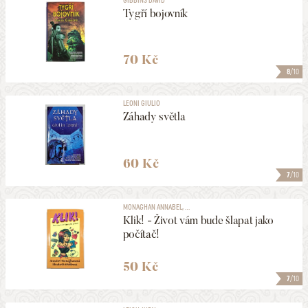
Tygří bojovník
70 Kč
8
/10
LEONI GIULIO
Záhady světla
60 Kč
7
/10
MONAGHAN ANNABEL, ...
Klik! - Život vám bude šlapat jako
počítač!
50 Kč
7
/10