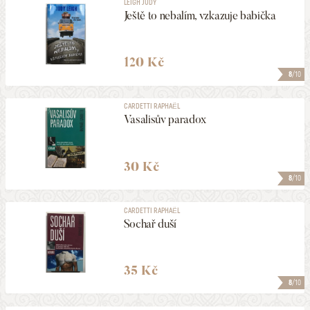
LEIGH JUDY
Ještě to nebalím, vzkazuje babička
120 Kč
8
/10
CARDETTI RAPHAËL
Vasalisův paradox
30 Kč
8
/10
CARDETTI RAPHAËL
Sochař duší
35 Kč
8
/10