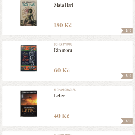
Mata Hari
180 Kč
8
/10
DOHERTY PAUL
Pán moru
60 Kč
7
/10
HIGHAM CHARLES
Letec
40 Kč
7
/10
GIBBINS DAVID