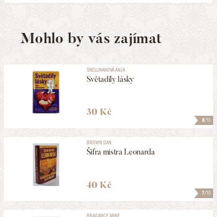
Mohlo by vás zajímat
SNELLMANOVÁ ANJA
Světadíly lásky
30 Kč
8
/10
BROWN DAN
Šifra mistra Leonarda
40 Kč
7
/10
BRAGANCE ANNE