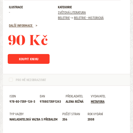
ILUSTRACE
KATEGORIE
-
SVĚTOVÁ LITERATURA
BELETRIE
->
BELETRIE - HISTORICKÁ
DALŠÍ INFORMACE
90 Kč
KOUPIT KNIHU
PRO MĚ NEZOBRAZOVAT
ISBN
EAN
PŘEKLADATEL
VYDAVATEL
978-80-7359-124-3
9788073591243
ALENA REŽNÁ
METAFORA
TYP VAZBY
POČET STRAN
ROK VYDÁNÍ
NAKLADATELSKÁ VAZBA S PŘEBALEM
206
2008