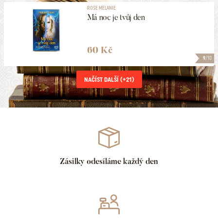
ROSE MELANIE
Má noc je tvůj den
60 Kč
9
/10
NAČÍST DALŠÍ (+
21
)
Zásilky odesíláme každý den