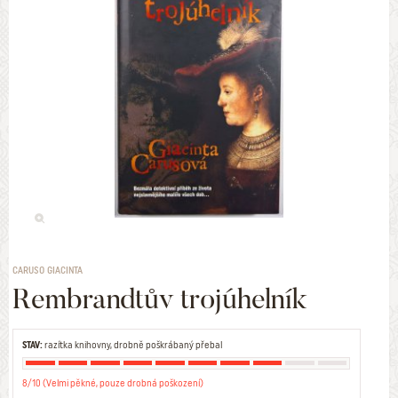
CARUSO GIACINTA
Rembrandtův trojúhelník
STAV:
razítka knihovny, drobně poškrábaný přebal
8/10 (Velmi pěkné, pouze drobná poškození)