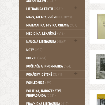
SBĚRATELSTVÍ
(1031)
Dům a byt (102)
LITERATURA FAKTU
(2731)
Katalogy (503)
MAPY, ATLASY, PRŮVODCE
(898)
MATEMATIKA, FYZIKA, CHEMIE
(307)
MEDICÍNA, LÉKAŘSKÉ
(518)
NAUČNÁ LITERATURA
(4867)
Zdraví a zdraví životní styl (510)
NOTY
(282)
POEZIE
(2651)
POČÍTAČE A INFORMATIKA
(164)
POHÁDKY, DĚTSKÉ
(3291)
Pro děti a mládež (2887)
POHLEDNICE
(39)
Pohádky, Dětské - Do roku 1948 (175)
POLITIKA, NÁBOŽENSTVÍ,
Pohádky, Dětské - Od roku 1949 (257)
PROPAGANDA
(2631)
PRÁVNICKÁ LITERATURA
(410)