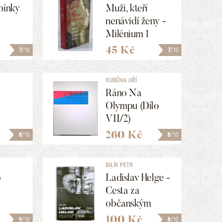
bínky
Muži, kteří
nenávidí ženy -
Milénium 1
45 Kč
7
/10
7
/10
KUBĚNA JIŘÍ
Ráno Na
Olympu (Dílo
VII/2)
260 Kč
8
/10
8
/10
BILÍK PETR
o
Ladislav Helge -
Cesta za
občanským
filmem
100 Kč
9
/10
8
/10