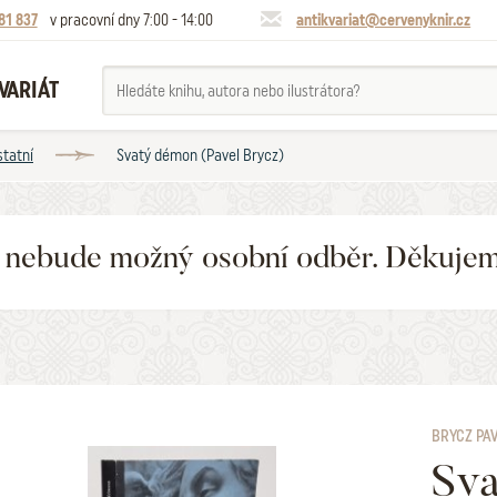
81 837
v pracovní dny 7:00 - 14:00
antikvariat@cervenyknir.cz
VARIÁT
statní
Svatý démon (Pavel Brycz)
6 nebude možný osobní odběr. Děkuje
BRYCZ PA
Sv