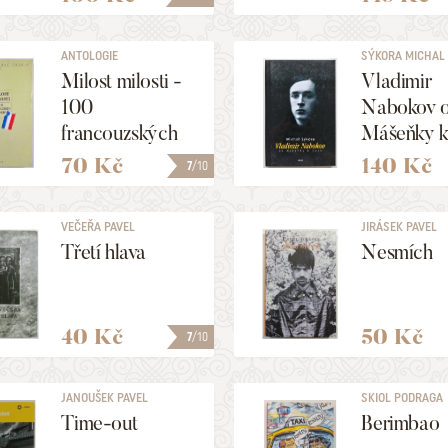
ANTOLOGIE
SÝKORA MICHAL
Milost milosti -
Vladimir
100
Nabokov 
francouzských
Mášeňky k
sonetů
70 Kč
140 Kč
7
/10
VEČEŘA PAVEL
JIRÁSEK PAVEL
Třetí hlava
Nesmích
40 Kč
50 Kč
7
/10
JANOUŠEK PAVEL
SKIOL PODRAGA
[=KRATOCHVÍL P
Time-out
Berimbao