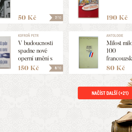
50 Kč
190 Kč
7
/10
KOFROŇ PETR
ANTOLOGIE
V budoucnosti
Milost milo
spadne nové
100
operní umění s
francouzs
nebe z čista
sonetů
150 Kč
80 Kč
8
/10
jasna
NAČÍST DALŠÍ (+
21
)