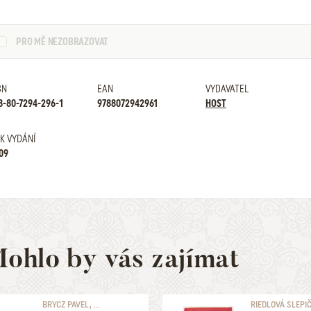
PRO MĚ NEZOBRAZOVAT
BN
EAN
VYDAVATEL
8-80-7294-296-1
9788072942961
HOST
K VYDÁNÍ
09
ohlo by vás zajímat
BRYCZ PAVEL, ...
RIEDLOVÁ SLEPI