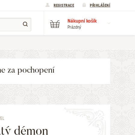
REGISTRACE
PŘIHLÁŠENÍ
Nákupní košík
Prázdný
me za pochopení
VEL
atý démon