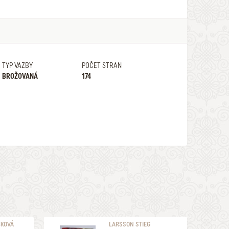
TYP VAZBY
POČET STRAN
BROŽOVANÁ
174
ČKOVÁ
LARSSON STIEG