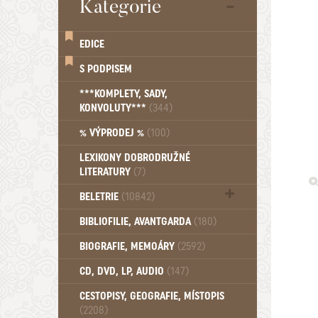
Kategorie
EDICE
S PODPISEM
***KOMPLETY, SADY,
KONVOLUTY***
(344)
% VÝPRODEJ %
(100)
LEXIKONY DOBRODRUŽNÉ
LITERATURY
(7)
BELETRIE
(10842)
Beletrie - Historická (1388)
BIBLIOFILIE, AVANTGARDA
(180)
Beletrie - Humoristické (501)
BIOGRAFIE, MEMOÁRY
(2592)
Beletrie - Povídky (1758)
Beletrie - Thrillery, krimi (1179)
CD, DVD, LP, AUDIO
(147)
Beletrie - Válečné romány (489)
Beletrie - Ženské a dívčí romány
CESTOPISY, GEOGRAFIE, MÍSTOPIS
(2208)
(1522)