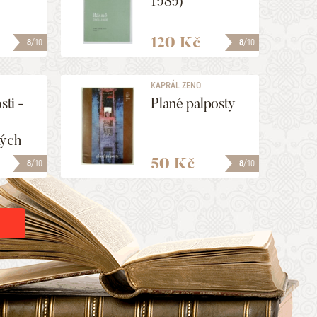
1989)
120 Kč
8
/10
8
/10
KAPRÁL ZENO
sti -
Plané palposty
kých
50 Kč
8
/10
8
/10