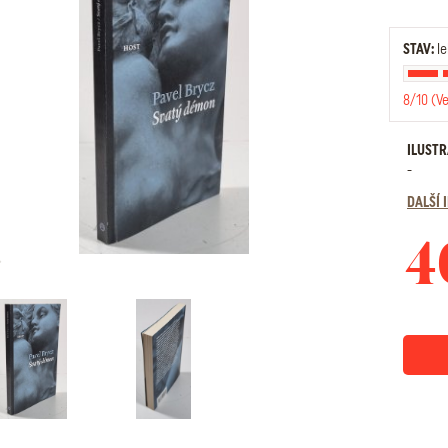
STAV:
le
8/10 (V
ILUST
-
DALŠÍ
4