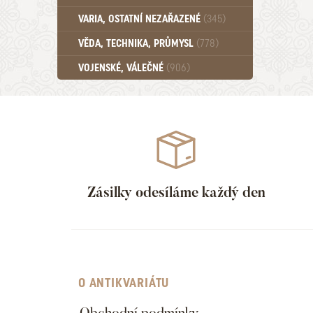
Učebnice - SŠ (789)
VARIA, OSTATNÍ NEZAŘAZENÉ
(345)
Učebnice - VŠ (259)
Učebnice - ZŠ (556)
VĚDA, TECHNIKA, PRŮMYSL
(778)
Učebnice - Ostatní (499)
VOJENSKÉ, VÁLEČNÉ
(906)
Zásilky odesíláme každý den
O ANTIKVARIÁTU