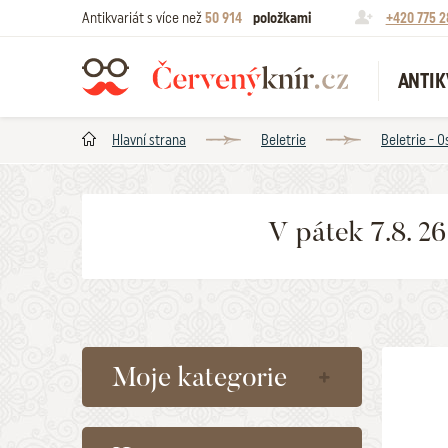
Antikvariát s více než
50 914
položkami
+420 775 2
ANTIK
Hlavní strana
Beletrie
Beletrie - O
V pátek 7.8. 2
Moje kategorie