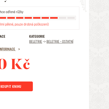
hce odřené růžky
elmi pěkné, pouze drobná poškození)
RACE
KATEGORIE
BELETRIE
->
BELETRIE - OSTATNÍ
 INFORMACE
0 Kč
KOUPIT KNIHU