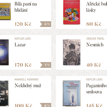
ALENA
Bílá paní na
Africké bu
hlídání
lásky
120 Kč
80 Kč
4
/10
KEPLER LARS
JIRÁSEK PAVEL
Lazar
Nesmích
170 Kč
40 Kč
7
/10
MANKELL HENNING
KEPLER LARS
Neklidný muž
Paganinih
smlouva
100 Kč
145 Kč
8
/10