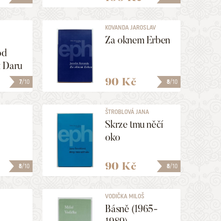
KOVANDA JAROSLAV
Za oknem Erben
od
 Daru
90 Kč
7
/10
8
/10
ŠTROBLOVÁ JANA
Skrze tmu něčí
oko
90 Kč
8
/10
8
/10
VODIČKA MILOŠ
ETR]
Básně (1965-