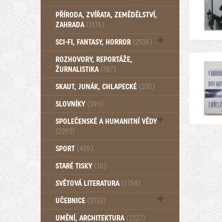
PŘÍRODA, ZVÍŘATA, ZEMĚDĚLSTVÍ,
ZAHRADA
(1176)
SCI-FI, FANTASY, HORROR
(2536)
UFO (14)
ROZHOVORY, REPORTÁŽE,
ŽURNALISTIKA
(187)
SKAUT, JUNÁK, CHLAPECKÉ
(330)
SLOVNÍKY
(396)
SPOLEČENSKÉ A HUMANITNÍ VĚDY
(2292)
Pedagogika (191)
SPORT
(459)
Filozofie, sociologie (859)
STARÉ TISKY
(10)
Psychologie a osobní rozvoj (761)
SVĚTOVÁ LITERATURA
(1754)
UČEBNICE
(3153)
Učebnice - Jazykové (1297)
UMĚNÍ, ARCHITEKTURA
(2227)