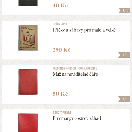
40 Kč
7
/10
LEŠAN PAVEL
Hříčky a zábavy pro malé a velké
250 Kč
4
/10
FLETCHER-MULTON HUGH LAWRENCE
Muž na neviditelné čáře
50 Kč
6
/10
BENOIT PIERRE
Erromango, ostrov záhad