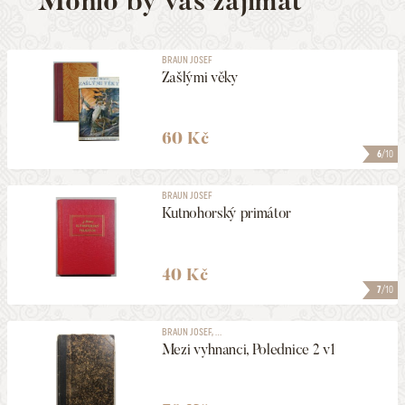
Mohlo by vás zajímat
BRAUN JOSEF
Zašlými věky
60 Kč
6
/10
BRAUN JOSEF
Kutnohorský primátor
40 Kč
7
/10
BRAUN JOSEF, ...
Mezi vyhnanci, Polednice 2 v1