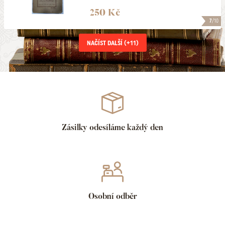
250 Kč
7
/10
NAČÍST DALŠÍ (+
11
)
Zásilky odesíláme každý den
Osobní odběr