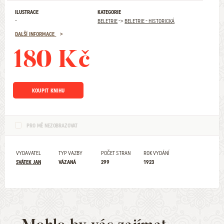
ILUSTRACE
KATEGORIE
-
BELETRIE
->
BELETRIE - HISTORICKÁ
DALŠÍ INFORMACE
180 Kč
KOUPIT KNIHU
PRO MĚ NEZOBRAZOVAT
VYDAVATEL
TYP VAZBY
POČET STRAN
ROK VYDÁNÍ
SVÁTEK JAN
VÁZANÁ
299
1923