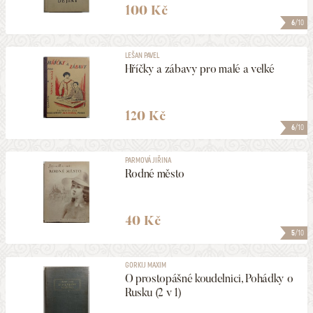
100 Kč
6
/10
LEŠAN PAVEL
Hříčky a zábavy pro malé a velké
120 Kč
6
/10
PARMOVÁ JIŘINA
Rodné město
40 Kč
5
/10
GORKIJ MAXIM
O prostopášné koudelnici, Pohádky o
Rusku (2 v 1)