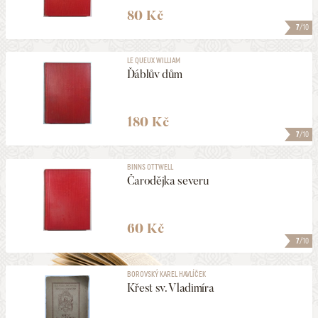
80 Kč
7
/10
LE QUEUX WILLIAM
Ďáblův dům
180 Kč
7
/10
BINNS OTTWELL
Čarodějka severu
60 Kč
7
/10
BOROVSKÝ KAREL HAVLÍČEK
Křest sv. Vladimíra