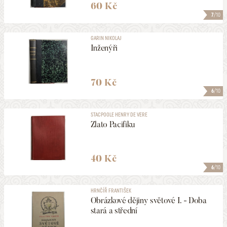
60 Kč
7
/10
GARIN NIKOLAJ
Inženýři
70 Kč
6
/10
STACPOOLE HENRY DE VERE
Zlato Pacifiku
40 Kč
6
/10
HRNČÍŘ FRANTIŠEK
Obrázkové dějiny světové I. - Doba
stará a střední