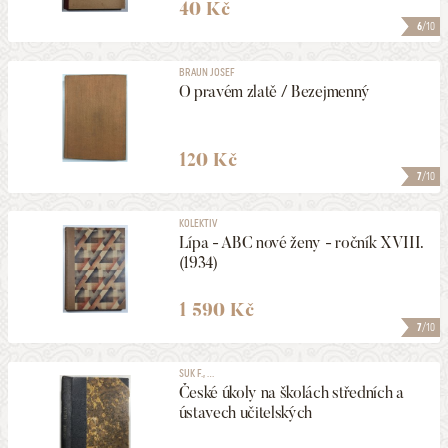
40 Kč
6
/10
BRAUN JOSEF
O pravém zlatě / Bezejmenný
120 Kč
7
/10
KOLEKTIV
Lípa - ABC nové ženy - ročník XVIII.
(1934)
1 590 Kč
7
/10
SUK F., ...
České úkoly na školách středních a
ústavech učitelských