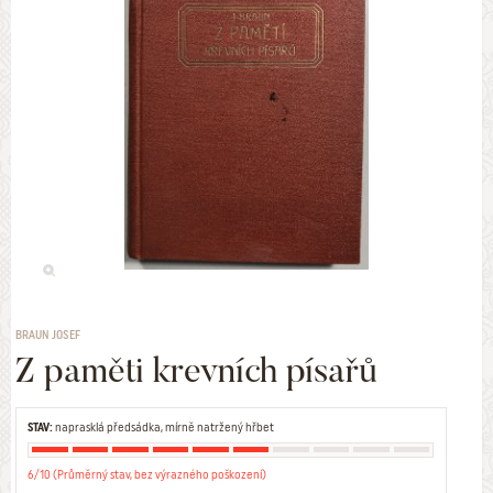
BRAUN JOSEF
Z paměti krevních písařů
STAV:
naprasklá předsádka, mírně natržený hřbet
6/10 (Průměrný stav, bez výrazného poškození)