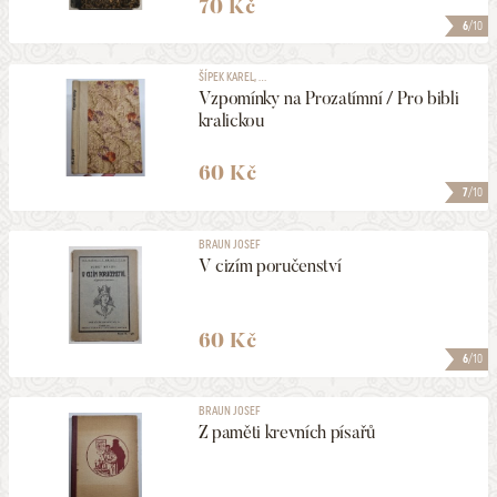
70 Kč
6
/10
ŠÍPEK KAREL, ...
Vzpomínky na Prozatímní / Pro bibli
kralickou
60 Kč
7
/10
BRAUN JOSEF
V cizím poručenství
60 Kč
6
/10
BRAUN JOSEF
Z paměti krevních písařů