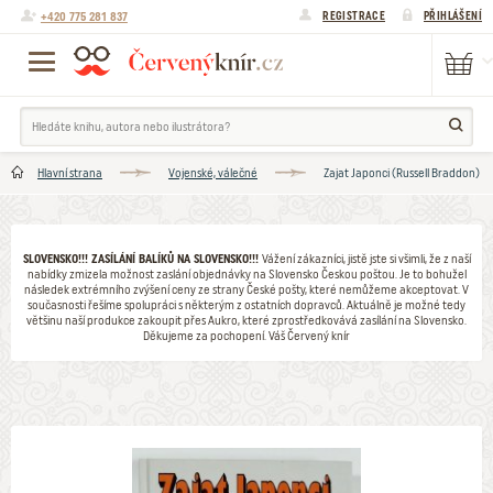
+420 775 281 837
REGISTRACE
PŘIHLÁŠENÍ
Hlavní strana
Vojenské, válečné
Zajat Japonci (Russell Braddon)
SLOVENSKO!!! ZASÍLÁNÍ BALÍKŮ NA SLOVENSKO!!!
Vážení zákazníci, jistě jste si všimli, že z naší
nabídky zmizela možnost zaslání objednávky na Slovensko Českou poštou. Je to bohužel
následek extrémního zvýšení ceny ze strany České pošty, které nemůžeme akceptovat. V
současnosti řešíme spolupráci s některým z ostatních dopravců. Aktuálně je možné tedy
většinu naší produkce zakoupit přes Aukro, které zprostředkovává zasílání na Slovensko.
Děkujeme za pochopení. Váš Červený knír