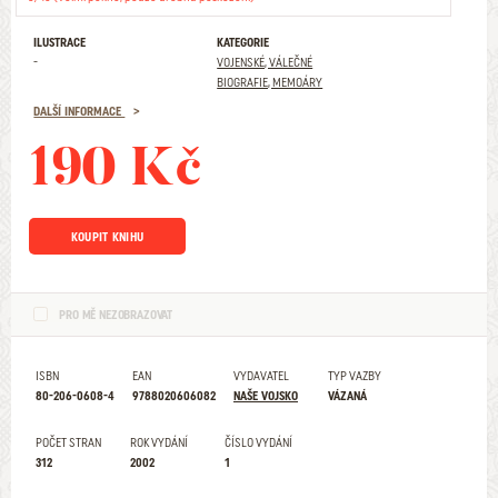
ILUSTRACE
KATEGORIE
-
VOJENSKÉ, VÁLEČNÉ
BIOGRAFIE, MEMOÁRY
DALŠÍ INFORMACE
190 Kč
KOUPIT KNIHU
PRO MĚ NEZOBRAZOVAT
ISBN
EAN
VYDAVATEL
TYP VAZBY
80-206-0608-4
9788020606082
NAŠE VOJSKO
VÁZANÁ
POČET STRAN
ROK VYDÁNÍ
ČÍSLO VYDÁNÍ
312
2002
1