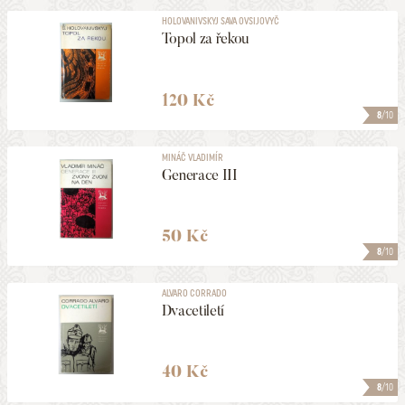
HOLOVANIVSKYJ SAVA OVSIJOVYČ
Topol za řekou
120 Kč
8
/10
MINÁČ VLADIMÍR
Generace III
50 Kč
8
/10
ALVARO CORRADO
Dvacetiletí
40 Kč
8
/10