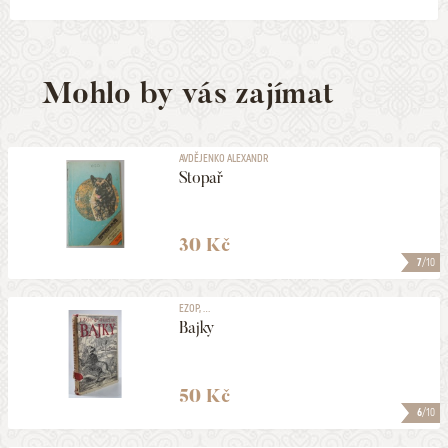
Mohlo by vás zajímat
AVDĚJENKO ALEXANDR
Stopař
30 Kč
7
/10
EZOP, ...
Bajky
50 Kč
6
/10