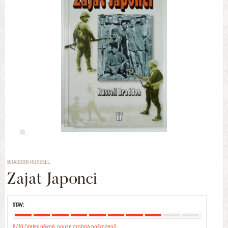
BRADDON RUSSELL
Zajat Japonci
STAV:
8/10 (Velmi pěkné, pouze drobná poškození)