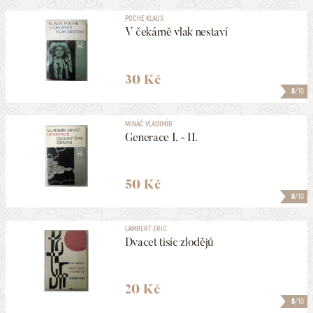
POCHE KLAUS
V čekárně vlak nestaví
30 Kč
8
/10
MINÁČ VLADIMÍR
Generace I. - II.
50 Kč
8
/10
LAMBERT ERIC
Dvacet tisíc zlodějů
20 Kč
8
/10