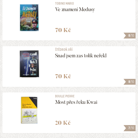
TOBINO MARIO
Ve znamení Medusy
70 Kč
8
/10
ŠTĚDROŇ JIŘÍ
Snad jsem zas tolik neřekl
70 Kč
8
/10
BOULLE PIERRE
Most přes řeku Kwai
20 Kč
7
/10