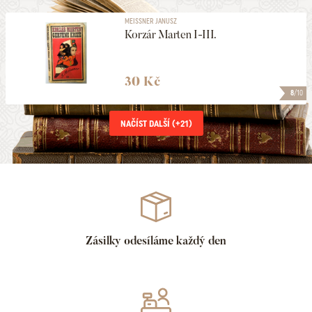
MEISSNER JANUSZ
Korzár Marten I-III.
30 Kč
8
/10
NAČÍST DALŠÍ (+
21
)
Zásilky odesíláme každý den