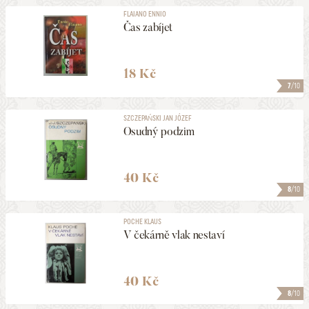
FLAIANO ENNIO
Čas zabíjet
18 Kč
7
/10
SZCZEPAŃSKI JAN JÓZEF
Osudný podzim
40 Kč
8
/10
POCHE KLAUS
V čekárně vlak nestaví
40 Kč
8
/10