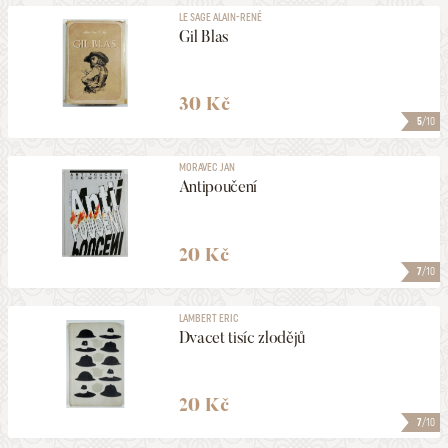
LE SAGE ALAIN-RENÉ
Gil Blas
30 Kč
5
/10
MORAVEC JAN
Antipoučení
20 Kč
7
/10
LAMBERT ERIC
Dvacet tisíc zlodějů
20 Kč
7
/10