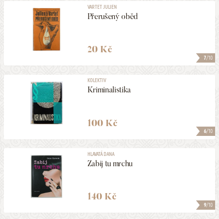
VARTET JULIEN
Přerušený oběd
20 Kč
7
/10
KOLEKTIV
Kriminalistika
100 Kč
6
/10
HLAVATÁ DANA
Zabij tu mrchu
140 Kč
9
/10