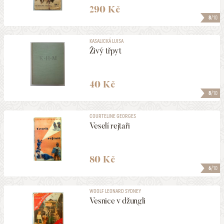
290 Kč
8
/10
KASALICKÁ LUISA
Živý třpyt
40 Kč
8
/10
COURTELINE GEORGES
Veselí rejtaři
80 Kč
6
/10
WOOLF LEONARD SYDNEY
Vesnice v džungli