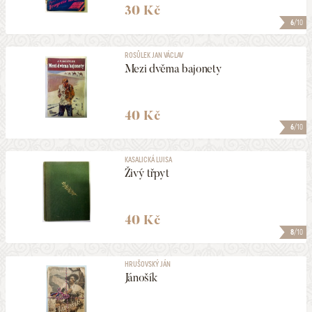
30 Kč
6
/10
ROSŮLEK JAN VÁCLAV
Mezi dvěma bajonety
40 Kč
6
/10
KASALICKÁ LUISA
Živý třpyt
40 Kč
8
/10
HRUŠOVSKÝ JÁN
Jánošík