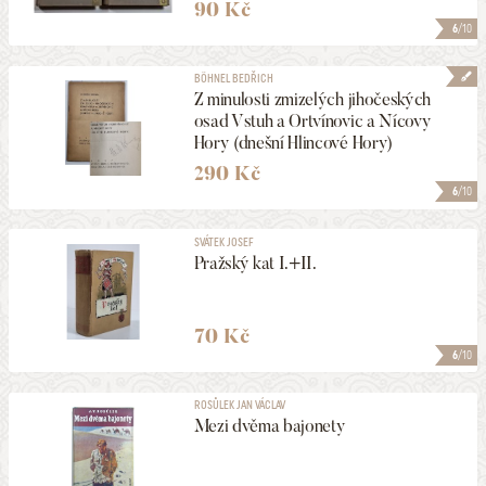
90 Kč
6
/10
BÖHNEL BEDŘICH
Z minulosti zmizelých jihočeských
osad Vstuh a Ortvínovic a Nícovy
Hory (dnešní Hlincové Hory)
290 Kč
6
/10
SVÁTEK JOSEF
Pražský kat I.+II.
70 Kč
6
/10
ROSŮLEK JAN VÁCLAV
Mezi dvěma bajonety