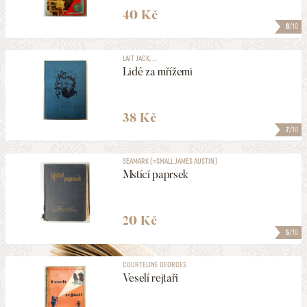
40 Kč
8
/10
LAIT JACK, ...
Lidé za mřížemi
38 Kč
7
/10
SEAMARK [=SMALL JAMES AUSTIN]
Mstící paprsek
20 Kč
5
/10
COURTELINE GEORGES
Veselí rejtaři