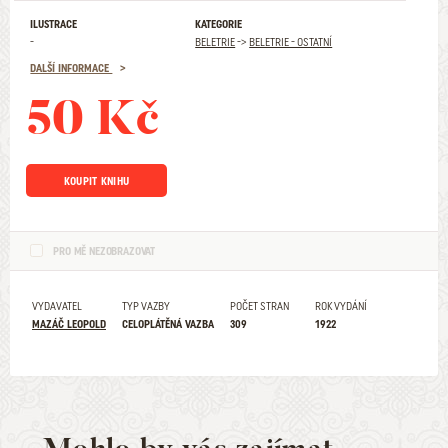
ILUSTRACE
KATEGORIE
-
BELETRIE
->
BELETRIE - OSTATNÍ
DALŠÍ INFORMACE
50 Kč
KOUPIT KNIHU
PRO MĚ NEZOBRAZOVAT
VYDAVATEL
TYP VAZBY
POČET STRAN
ROK VYDÁNÍ
MAZÁČ LEOPOLD
CELOPLÁTĚNÁ VAZBA
309
1922