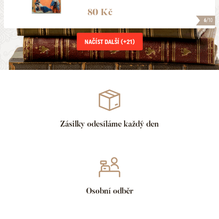
80 Kč
6
/10
NAČÍST DALŠÍ (+
21
)
Zásilky odesíláme každý den
Osobní odběr