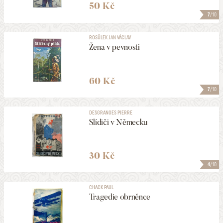
50 Kč
7
/10
ROSŮLEK JAN VÁCLAV
Žena v pevnosti
60 Kč
7
/10
DESGRANGES PIERRE
Slídiči v Německu
30 Kč
4
/10
CHACK PAUL
Tragedie obrněnce