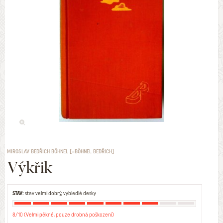
MIROSLAV BEDŘICH BÖHNEL [=BÖHNEL BEDŘICH]
Výkřik
STAV:
stav velmi dobrý, vybledlé desky
8/10 (Velmi pěkné, pouze drobná poškození)