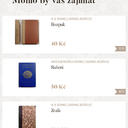
Mohlo by vás zajímat
M. B. BÖHNEL [=BÖHNEL BEDŘICH]
Rozpuk
40 Kč
7
/10
MIROSLAV BEDŘICH BÖHNEL [=BÖHNEL BEDŘICH]
Rašení
50 Kč
6
/10
M. B. BÖHNEL [=BÖHNEL BEDŘICH]
Zralá