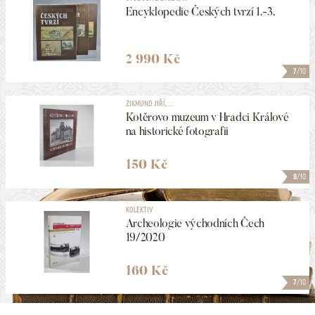
Encyklopedie Českých tvrzí 1.-3.
2 990 Kč
7
/10
ZIKMUND JIŘÍ, ...
Kotěrovo muzeum v Hradci Králové
na historické fotografii
150 Kč
8
/10
KOLEKTIV
Archeologie východních Čech
19/2020
160 Kč
7
/10