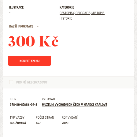
ILUSTRACE
KATEGORIE
-
CESTOPISY, GEOGRAFIE, MÍSTOPIS
HISTORIE
DALŠÍ INFORMACE
300 Kč
KOUPIT KNIHU
PRO MĚ NEZOBRAZOVAT
ISBN
VYDAVATEL
978-80-87686-39-3
MUZEUM VÝCHODNÍCH ČECH V HRADCI KRÁLOVÉ
TYP VAZBY
POČET STRAN
ROK VYDÁNÍ
BROŽOVANÁ
167
2020