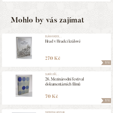
Mohlo by vás zajímat
BLÁHA RADEK, ...
Hrad v Hradci králové
270 Kč
7
/10
SLAVÍK JIŘÍ, ...
26. Mezinárodní festival
dokumentárních filmů
70 Kč
7
/10
SVOBODA LADISLAV, ...