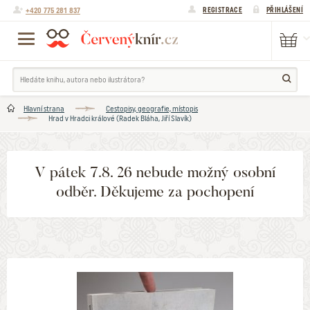
+420 775 281 837
REGISTRACE
PŘIHLÁŠENÍ
Hlavní strana
Cestopisy, geografie, místopis
Hrad v Hradci králové (Radek Bláha, Jiří Slavík)
V pátek 7.8. 26 nebude možný osobní
odběr. Děkujeme za pochopení