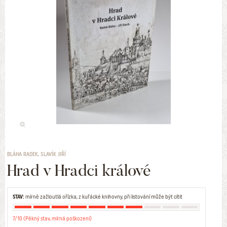
BLÁHA RADEK, SLAVÍK JIŘÍ
Hrad v Hradci králové
STAV:
mírně zažloutlá ořízka; z kuřácké knihovny, při listování může být cítit
7/10 (Pěkný stav, mírná poškození)