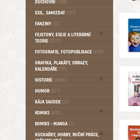
DUCHOVNÍ
(709)
Okultismus (110)
EXIL, SAMIZDAT
(107)
Záhady (105)
FANZINY
(17)
FEJETONY, ESEJE A LITERÁRNÍ
TEORIE
(2177)
Citáty, aforismy, snáře, přísloví,
FOTOGRAFIE, FOTOPUBLIKACE
(629)
afirmace (106)
GRAFIKA, PLAKÁTY, OBRAZY,
KALENDÁŘE
(79)
HISTORIE
(4306)
Mytologie, Mýty, Báje, Pověsti (203)
HUMOR
(577)
KÁJA SAUDEK
(21)
KOMIKS
(632)
Komiks - Čtyřlístek (232)
KOMIKS - MANGA
(2)
Komiks - Ostatní (180)
KUCHAŘKY, HOBBY, RUČNÍ PRÁCE,