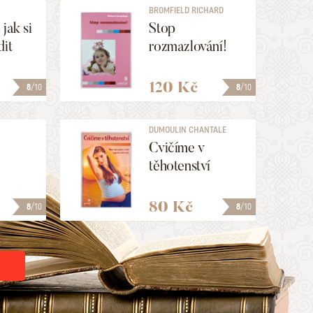
BROMFIELD RICHARD
jak si
Stop
dit
rozmazlování!
120 Kč
8
/10
8
/10
DUMOULIN CHANTALE
Cvičíme v
těhotenství
80 Kč
8
/10
8
/10