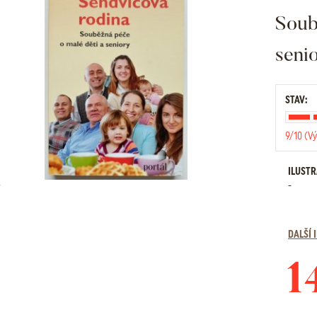
Soub
seni
STAV:
9/10 (Vý
ILUST
-
DALŠÍ
1