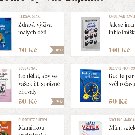
ILLKOVÁ OLGA, ...
SMULLYAN RAYM
Zdravá výživa
Jak se jme
malých dětí
tahle kníž
70 Kč
140 Kč
8
/10
SEVERE SAL
DELIVRÉ FRANCO
Co dělat, aby se
Buďte pán
vaše děti správně
svého čas
chovaly
50 Kč
50 Kč
7
/10
GURRENTZ SHERYL
COOLING MARGA
Maminkou
Mám vzte