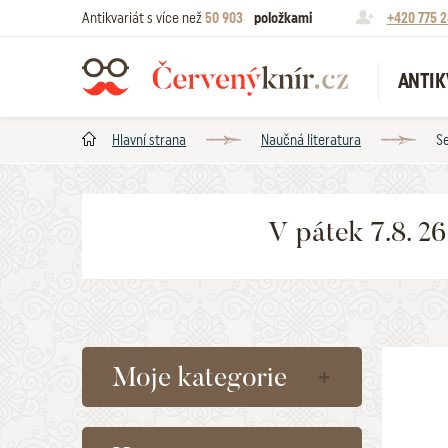
Antikvariát s více než
50 903
položkami
+420 775 2
ANTIK
Hlavní strana
Naučná literatura
Se
V pátek 7.8. 2
Moje kategorie