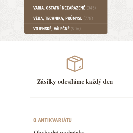
Učebnice - SŠ (789)
VARIA, OSTATNÍ NEZAŘAZENÉ
(345)
Učebnice - VŠ (259)
Učebnice - ZŠ (556)
VĚDA, TECHNIKA, PRŮMYSL
(778)
Učebnice - Ostatní (499)
VOJENSKÉ, VÁLEČNÉ
(906)
Zásilky odesíláme každý den
O ANTIKVARIÁTU