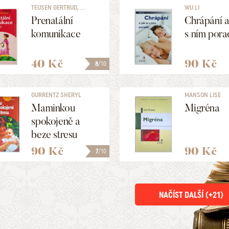
TEUSEN GERTRUD, ...
WU LI
Prenatální
Chrápání a 
komunikace
s ním pora
40 Kč
90 Kč
8
/10
GURRENTZ SHERYL
MANSON LISE
Maminkou
Migréna
spokojeně a
beze stresu
90 Kč
90 Kč
7
/10
NAČÍST DALŠÍ (+
21
)