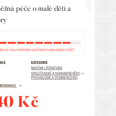
ěžná péče o malé děti a
ory
borný stav, minimální opotřebení odpovídající stáří)
RACE
KATEGORIE
NAUČNÁ LITERATURA
SPOLEČENSKÉ A HUMANITNÍ VĚDY
->
PSYCHOLOGIE A OSOBNÍ ROZVOJ
 INFORMACE
40 Kč