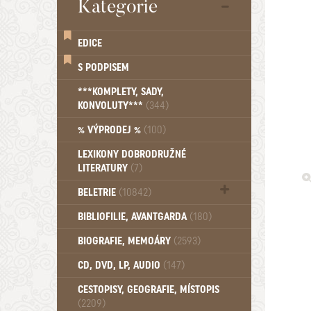
Kategorie
EDICE
S PODPISEM
***KOMPLETY, SADY,
KONVOLUTY***
(344)
% VÝPRODEJ %
(100)
LEXIKONY DOBRODRUŽNÉ
LITERATURY
(7)
BELETRIE
(10842)
Beletrie - Historická (1389)
BIBLIOFILIE, AVANTGARDA
(180)
Beletrie - Humoristické (501)
BIOGRAFIE, MEMOÁRY
(2593)
Beletrie - Povídky (1757)
Beletrie - Thrillery, krimi (1179)
CD, DVD, LP, AUDIO
(147)
Beletrie - Válečné romány (489)
Beletrie - Ženské a dívčí romány
CESTOPISY, GEOGRAFIE, MÍSTOPIS
(2209)
(1522)