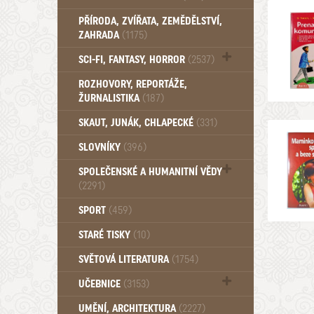
PŘÍRODA, ZVÍŘATA, ZEMĚDĚLSTVÍ,
ZAHRADA
(1175)
SCI-FI, FANTASY, HORROR
(2537)
UFO (14)
ROZHOVORY, REPORTÁŽE,
ŽURNALISTIKA
(187)
SKAUT, JUNÁK, CHLAPECKÉ
(331)
SLOVNÍKY
(396)
SPOLEČENSKÉ A HUMANITNÍ VĚDY
(2291)
Pedagogika (191)
SPORT
(459)
Filozofie, sociologie (859)
STARÉ TISKY
(10)
Psychologie a osobní rozvoj (760)
SVĚTOVÁ LITERATURA
(1754)
UČEBNICE
(3153)
Učebnice - Jazykové (1297)
UMĚNÍ, ARCHITEKTURA
(2227)