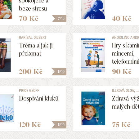
spokojeně a
beze stresu
70 Kč
40 Kč
7
/10
GARIBAL GILBERT
ANGIOLINO AND
Tréma a jak ji
Hry s kamí
překonat
mincemi,
telefonním
kartami ...
200 Kč
90 Kč
8
/10
PRICE GEOFF
ILLKOVÁ OLGA, ...
Dospívání kluků
Zdravá výž
malých dět
120 Kč
75 Kč
8
/10