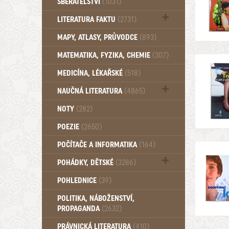
SBĚRATELSTVÍ
(1031)
Dům a byt (102)
LITERATURA FAKTU
(2731)
Katalogy (503)
MAPY, ATLASY, PRŮVODCE
(893)
MATEMATIKA, FYZIKA, CHEMIE
(307)
MEDICÍNA, LÉKAŘSKÉ
(518)
NAUČNÁ LITERATURA
(4865)
Zdraví a zdraví životní styl (510)
NOTY
(282)
POEZIE
(2650)
POČÍTAČE A INFORMATIKA
(164)
POHÁDKY, DĚTSKÉ
(3286)
Pro děti a mládež (2882)
POHLEDNICE
(39)
Pohádky, Dětské - Do roku 1948 (174)
POLITIKA, NÁBOŽENSTVÍ,
Pohádky, Dětské - Od roku 1949 (257)
PROPAGANDA
(2632)
PRÁVNICKÁ LITERATURA
(410)