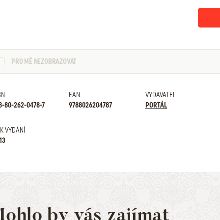
PRO MĚ NEZOBRAZOVAT
BN
EAN
VYDAVATEL
8-80-262-0478-7
9788026204787
PORTÁL
K VYDÁNÍ
13
ohlo by vás zajímat