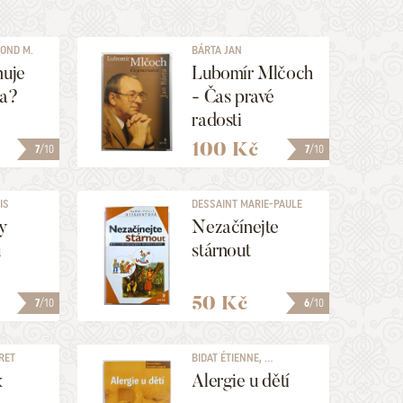
OND M.
BÁRTA JAN
nuje
Lubomír Mlčoch
ka?
- Čas pravé
radosti
100 Kč
7
/10
7
/10
IS
DESSAINT MARIE-PAULE
y
Nezačínejte
u
stárnout
50 Kč
7
/10
6
/10
RET
BIDAT ÉTIENNE, ...
k
Alergie u dětí