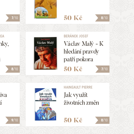
50 Kč
7
/10
8
/10
REA
BERÁNEK JOSEF
nky,
Václav Malý - K
hledání pravdy
i
patří pokora
50 Kč
8
/10
7
/10
HAINEAULT PIERRE
iva
Jak využít
í
životních změn
50 Kč
9
/10
8
/10