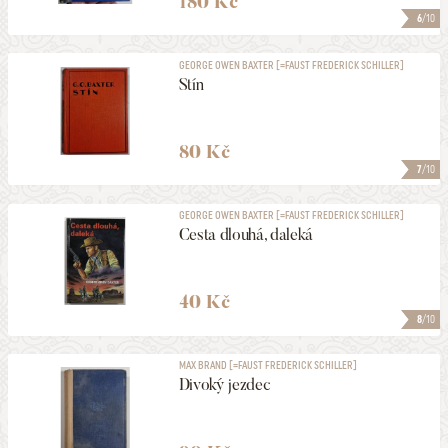
180 Kč
6
/10
GEORGE OWEN BAXTER [=FAUST FREDERICK SCHILLER]
Stín
80 Kč
7
/10
GEORGE OWEN BAXTER [=FAUST FREDERICK SCHILLER]
Cesta dlouhá, daleká
40 Kč
8
/10
MAX BRAND [=FAUST FREDERICK SCHILLER]
Divoký jezdec