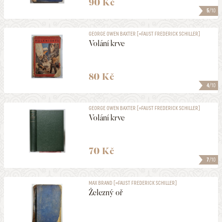
90 Kč
5
/10
GEORGE OWEN BAXTER [=FAUST FREDERICK SCHILLER]
Volání krve
80 Kč
4
/10
GEORGE OWEN BAXTER [=FAUST FREDERICK SCHILLER]
Volání krve
70 Kč
7
/10
MAX BRAND [=FAUST FREDERICK SCHILLER]
Železný oř