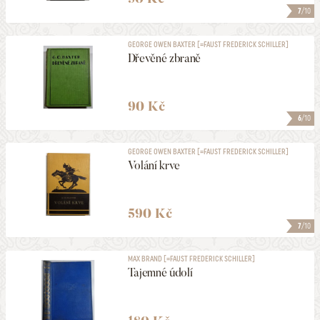
7
/10
GEORGE OWEN BAXTER [=FAUST FREDERICK SCHILLER]
Dřevěné zbraně
90 Kč
6
/10
GEORGE OWEN BAXTER [=FAUST FREDERICK SCHILLER]
Volání krve
590 Kč
7
/10
MAX BRAND [=FAUST FREDERICK SCHILLER]
Tajemné údolí