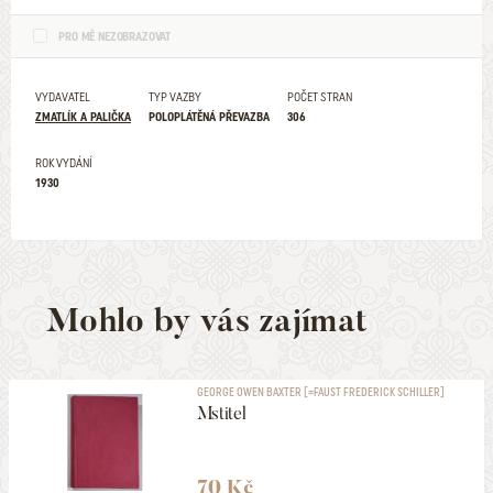
PRO MĚ NEZOBRAZOVAT
VYDAVATEL
TYP VAZBY
POČET STRAN
ZMATLÍK A PALIČKA
POLOPLÁTĚNÁ PŘEVAZBA
306
ROK VYDÁNÍ
1930
Mohlo by vás zajímat
GEORGE OWEN BAXTER [=FAUST FREDERICK SCHILLER]
Mstitel
70 Kč