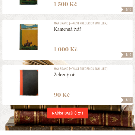
1 500 Kč
8
/10
MAX BRAND [=FAUST FREDERICK SCHILLER]
Kamenná tvář
1 000 Kč
6
/10
MAX BRAND [=FAUST FREDERICK SCHILLER]
Železný oř
90 Kč
6
/10
NAČÍST DALŠÍ (+
21
)