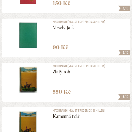
150 Kč
8
/10
MAX BRAND [=FAUST FREDERICK SCHILLER]
Veselý Jack
90 Kč
8
/10
MAX BRAND [=FAUST FREDERICK SCHILLER]
Zlatý roh
550 Kč
5
/10
MAX BRAND [=FAUST FREDERICK SCHILLER]
Kamenná tvář