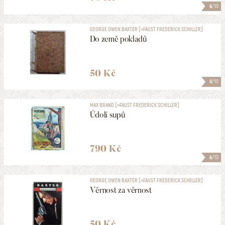
6
/10
GEORGE OWEN BAXTER [=FAUST FREDERICK SCHILLER]
Do země pokladů
50 Kč
4
/10
MAX BRAND [=FAUST FREDERICK SCHILLER]
Údolí supů
790 Kč
6
/10
GEORGE OWEN BAXTER [=FAUST FREDERICK SCHILLER]
Věrnost za věrnost
50 Kč