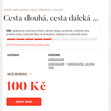
GEORGE OWEN BAXTER [=FAUST FREDERICK SCHILLER]
Cesta dlouhá, cesta daleká ...
STAV:
sešikmený a natržený hřbet; odřené desky; naražené a odřené rohy;
prasklá vazba; zažloutlé fleky na stránkách; zašpiněná a zažloutlá ořízka
5/10 (Průměrný stav, místy poškozené)
ILUSTRACE
KATEGORIE
-
DOBRODRUŽNÉ
DOBRODRUŽNÉ
->
DOBRODRUŽNÉ - DO ROKU
1948
DALŠÍ INFORMACE
100 Kč
KOUPIT KNIHU