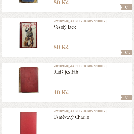
80 Kč
4
/10
MAX BRAND [=FAUST FREDERICK SCHILLER]
Veselý Jack
80 Kč
7
/10
MAX BRAND [=FAUST FREDERICK SCHILLER]
Rudý jestřáb
40 Kč
3
/10
MAX BRAND [=FAUST FREDERICK SCHILLER]
Usměvavý Charlie