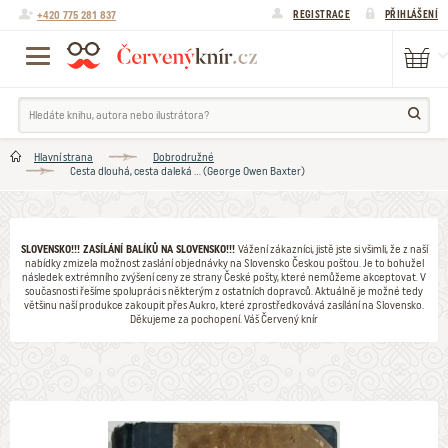
+420 775 281 837
REGISTRACE
PŘIHLÁŠENÍ
Hlavní strana
Dobrodružné
Cesta dlouhá, cesta daleká ... (George Owen Baxter)
SLOVENSKO!!! ZASÍLÁNÍ BALÍKŮ NA SLOVENSKO!!!
Vážení zákazníci, jistě jste si všimli, že z naší
nabídky zmizela možnost zaslání objednávky na Slovensko Českou poštou. Je to bohužel
následek extrémního zvýšení ceny ze strany České pošty, které nemůžeme akceptovat. V
současnosti řešíme spolupráci s některým z ostatních dopravců. Aktuálně je možné tedy
většinu naší produkce zakoupit přes Aukro, které zprostředkovává zasílání na Slovensko.
Děkujeme za pochopení. Váš Červený knír