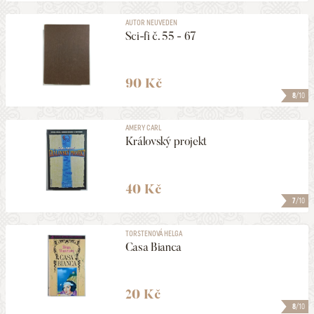
AUTOR NEUVEDEN
Sci-fi č. 55 - 67
90 Kč
8
/10
AMERY CARL
Královský projekt
40 Kč
7
/10
TORSTENOVÁ HELGA
Casa Bianca
20 Kč
8
/10