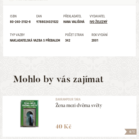
ISBN
EAN
PŘEKLADATEL
VYDAVATEL
80-240-2152-8
9788024021522
HANA VALIŠOVÁ
IVO ŽELEZNÝ
TYP VAZBY
POČET STRAN
ROK VYDÁNÍ
NAKLADATELSKÁ VAZBA S PŘEBALEM
342
2001
Mohlo by vás zajímat
BAHRAMPOUR TARA
Žena mezi dvěma světy
40 Kč
6
/10