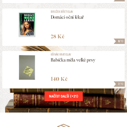
BROŽEK BŘETISLAV
Domácí oční lékař
28 Kč
8
/10
KŘIVÁK VRATISLAV
Babička měla velké prsy
140 Kč
7
/10
NAČÍST DALŠÍ (+
21
)