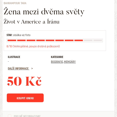
BAHRAMPOUR TARA
Žena mezi dvěma světy
Život v Americe a Íránu
STAV:
obálka viz foto
8/10 (Velmi pěkné, pouze drobná poškození)
ILUSTRACE
KATEGORIE
-
BIOGRAFIE, MEMOÁRY
DALŠÍ INFORMACE
50 Kč
KOUPIT KNIHU
PRO MĚ NEZOBRAZOVAT