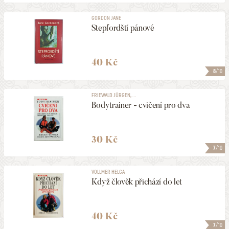
GORDON JANE
Stepfordští pánové
40 Kč
8
/10
FRIEWALD JÜRGEN, ...
Bodytrainer - cvičení pro dva
30 Kč
7
/10
VOLLMER HELGA
Když člověk přichází do let
40 Kč
7
/10