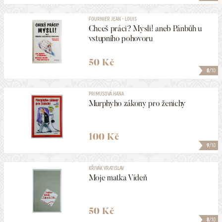
FOURNIER JEAN - LOUIS
Chceš práci? Mysli! aneb Pánbůh u
vstupního pohovoru
50 Kč
8
/10
PRIMUSOVÁ HANA
Murphyho zákony pro ženichy
100 Kč
9
/10
KŘIVÁK VRATISLAV
Moje matka Vídeň
50 Kč
8
/10