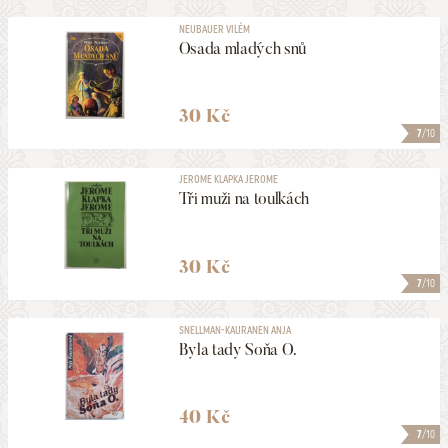
NEUBAUER VILÉM
Osada mladých snů
30 Kč
7
/10
JEROME KLAPKA JEROME
Tři muži na toulkách
30 Kč
7
/10
SNELLMAN-KAURANEN ANJA
Byla tady Soňa O.
40 Kč
7
/10