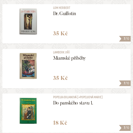
LOM HERBERT
Dr. Guillotin
35 Kč
7
/10
LAMBERK JIŘÍ
Miamské příběhy
35 Kč
7
/10
POPELKA BILIANOVÁ [=POPELKOVÁ MARIE]
Do panského stavu 1.
18 Kč
7
/10