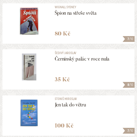
WIGNALL SYDNEY
Špion na střeše světa
80 Kč
7
/10
ŠEDIVÝ JAROSLAV
Černínský palác v roce nula
35 Kč
8
/10
STONIŠ MIROSLAV
Jen tak do větru
100 Kč
7
/10