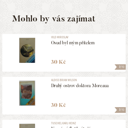
Mohlo by vás zajímat
VILD MIROSLAV
Osud byl mým přítelem
30 Kč
7
/10
ALDISS BRIAN WILSON
Druhý ostrov doktora Moreaua
30 Kč
7
/10
TUSCHEL KARL-HEINZ