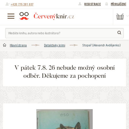
+420 775 281 837
REGISTRACE
PŘIHLÁŠENÍ
Hlavní strana
Detektivky. krimi
Stopař (Alexandr Avdějenko)
V pátek 7.8. 26 nebude možný osobní
odběr. Děkujeme za pochopení