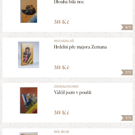
Dlouhá bílá noc
30 Kč
6
/10
PROCHÁZKA JIŘÍ
Hrdelní pře majora Zemana
30 Kč
7
/10
ZDRÁHALA RICHARD
Válčil jsem v poušti
30 Kč
7
/10
KRÁL VÁCLAV