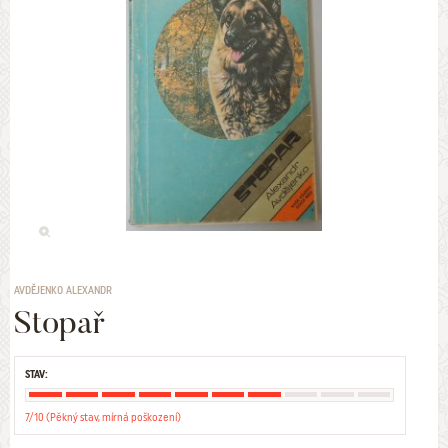
AVDĚJENKO ALEXANDR
Stopař
STAV:
7/10 (Pěkný stav, mírná poškození)