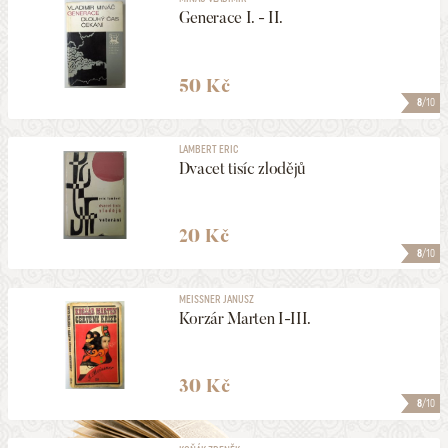
Generace I. - II.
50 Kč
8
/10
LAMBERT ERIC
Dvacet tisíc zlodějů
20 Kč
8
/10
MEISSNER JANUSZ
Korzár Marten I-III.
30 Kč
8
/10