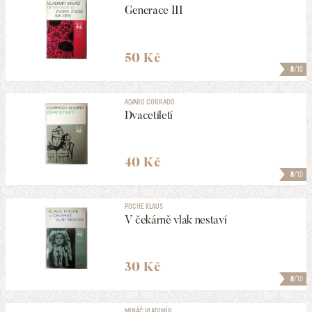
Generace III
50 Kč
8
/10
ALVARO CORRADO
Dvacetiletí
40 Kč
8
/10
POCHE KLAUS
V čekárně vlak nestaví
30 Kč
8
/10
MINÁČ VLADIMÍR