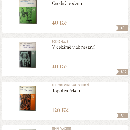
Osudný podzim
40 Kč
8
/10
POCHE KLAUS
V čekárně vlak nestaví
40 Kč
8
/10
HOLOVANIVSKYJ SAVA OVSIJOVYČ
Topol za řekou
120 Kč
8
/10
MINÁČ VLADIMÍR