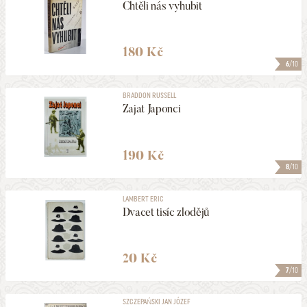
Chtěli nás vyhubit
180 Kč
6
/10
BRADDON RUSSELL
Zajat Japonci
190 Kč
8
/10
LAMBERT ERIC
Dvacet tisíc zlodějů
20 Kč
7
/10
SZCZEPAŃSKI JAN JÓZEF