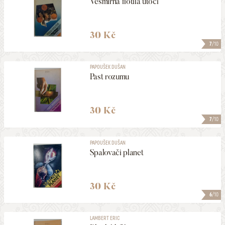
Vesmírná flotila útočí
30 Kč
7
/10
PAPOUŠEK DUŠAN
Past rozumu
30 Kč
7
/10
PAPOUŠEK DUŠAN
Spalovači planet
30 Kč
6
/10
LAMBERT ERIC