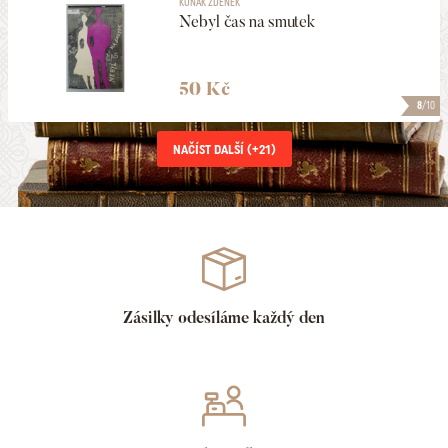
KOŇÁK ZDENĚK
Nebyl čas na smutek
50 Kč
8
/10
NAČÍST DALŠÍ (+
21
)
Zásilky odesíláme každý den