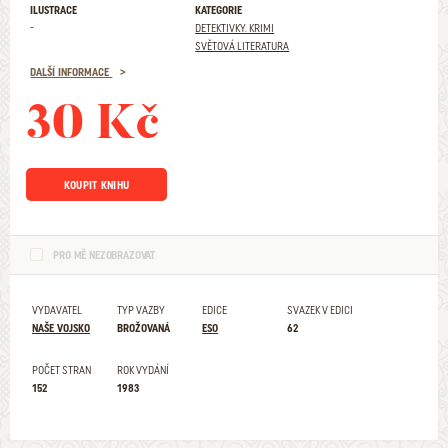
ILUSTRACE
KATEGORIE
-
DETEKTIVKY. KRIMI
SVĚTOVÁ LITERATURA
DALŠÍ INFORMACE
30 Kč
KOUPIT KNIHU
PRO MĚ NEZOBRAZOVAT
VYDAVATEL
TYP VAZBY
EDICE
SVAZEK V EDICI
NAŠE VOJSKO
BROŽOVANÁ
ESO
62
POČET STRAN
ROK VYDÁNÍ
152
1983