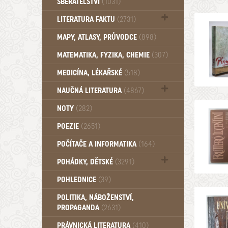
SBĚRATELSTVÍ
(1031)
Dům a byt (102)
LITERATURA FAKTU
(2731)
Katalogy (503)
MAPY, ATLASY, PRŮVODCE
(898)
MATEMATIKA, FYZIKA, CHEMIE
(307)
MEDICÍNA, LÉKAŘSKÉ
(518)
NAUČNÁ LITERATURA
(4867)
Zdraví a zdraví životní styl (510)
NOTY
(282)
POEZIE
(2651)
POČÍTAČE A INFORMATIKA
(164)
POHÁDKY, DĚTSKÉ
(3291)
Pro děti a mládež (2887)
POHLEDNICE
(39)
Pohádky, Dětské - Do roku 1948 (175)
POLITIKA, NÁBOŽENSTVÍ,
Pohádky, Dětské - Od roku 1949 (257)
PROPAGANDA
(2631)
PRÁVNICKÁ LITERATURA
(410)