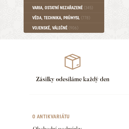
Učebnice - SŠ (789)
VARIA, OSTATNÍ NEZAŘAZENÉ
(345)
Učebnice - VŠ (259)
Učebnice - ZŠ (556)
VĚDA, TECHNIKA, PRŮMYSL
(778)
Učebnice - Ostatní (499)
VOJENSKÉ, VÁLEČNÉ
(906)
Zásilky odesíláme každý den
O ANTIKVARIÁTU