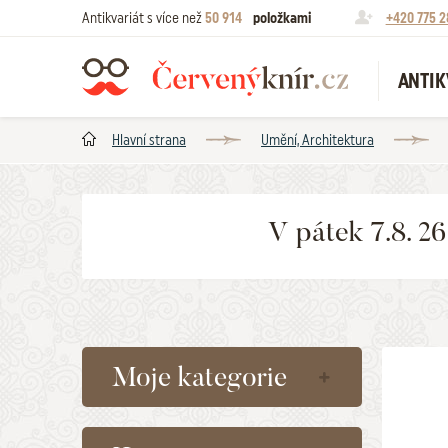
Antikvariát s více než
50 914
položkami
+420 775 2
ANTIK
Hlavní strana
Umění, Architektura
V pátek 7.8. 2
Moje kategorie