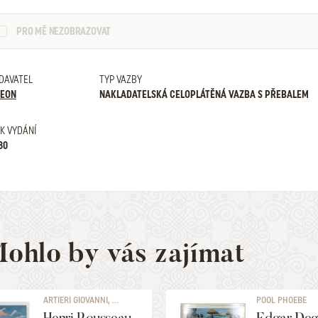
PRO MĚ NEZOBRAZOVAT
DAVATEL
TYP VAZBY
EON
NAKLADATELSKÁ CELOPLÁTĚNÁ VAZBA S PŘEBALEM
K VYDÁNÍ
80
ohlo by vás zajímat
ARTIERI GIOVANNI, ...
POOL PHOEBE