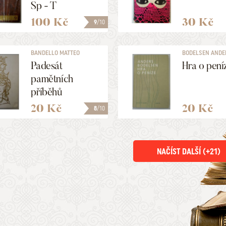
Sp - T
100 Kč
30 Kč
9
/10
BANDELLO MATTEO
BODELSEN ANDE
Padesát
Hra o pení
pamětních
příběhů
20 Kč
20 Kč
8
/10
NAČÍST DALŠÍ (+
21
)