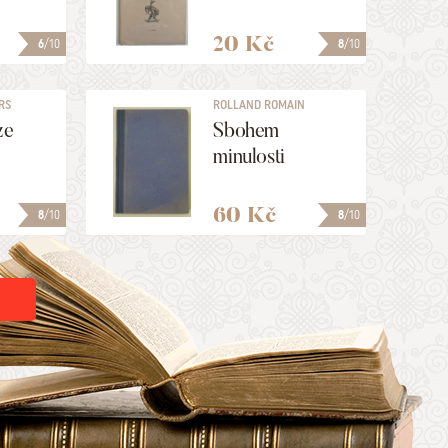
20 Kč
6
/10
8
/10
RS
ROLLAND ROMAIN
ze
Sbohem
minulosti
60 Kč
8
/10
8
/10