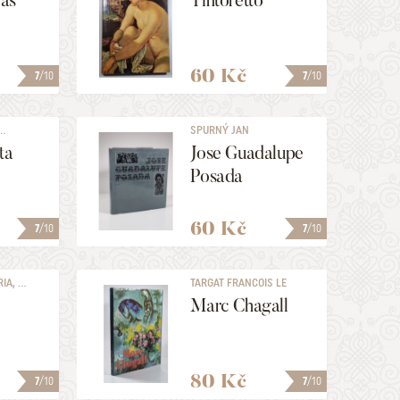
as
Tintoretto
60 Kč
7
/10
7
/10
..
SPURNÝ JAN
ta
Jose Guadalupe
Posada
60 Kč
7
/10
7
/10
A, ...
TARGAT FRANCOIS LE
Marc Chagall
80 Kč
7
/10
7
/10