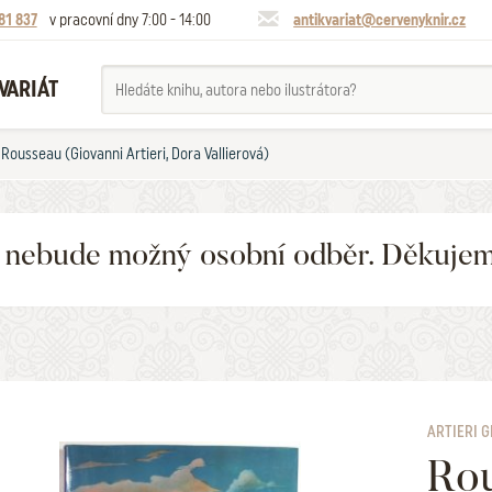
81 837
v pracovní dny 7:00 - 14:00
antikvariat@cervenyknir.cz
VARIÁT
Rousseau (Giovanni Artieri, Dora Vallierová)
6 nebude možný osobní odběr. Děkuje
ARTIERI G
Ro