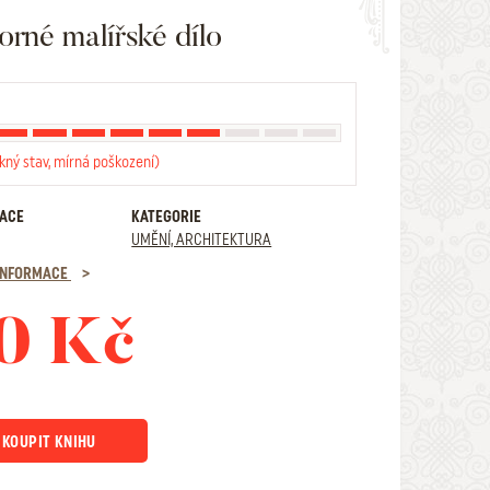
orné malířské dílo
kný stav, mírná poškození)
RACE
KATEGORIE
UMĚNÍ, ARCHITEKTURA
 INFORMACE
0 Kč
KOUPIT KNIHU