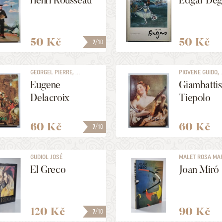
Henri Rousseau
Edgar Deg
50 Kč
50 Kč
7
/10
GEORGEL PIERRE, ...
PIOVENE GUIDO, .
Eugene
Giambattis
Delacroix
Tiepolo
60 Kč
60 Kč
7
/10
GUDIOL JOSÉ
MALET ROSA MARI
El Greco
Joan Miró
120 Kč
90 Kč
7
/10