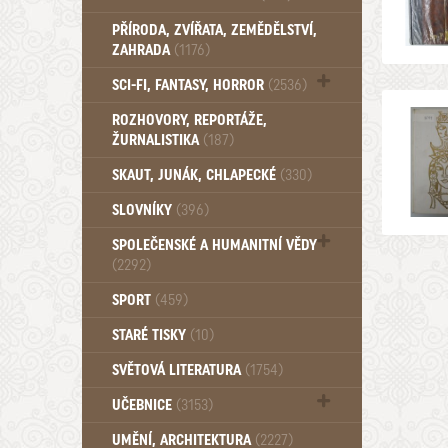
PŘÍRODA, ZVÍŘATA, ZEMĚDĚLSTVÍ,
ZAHRADA
(1176)
SCI-FI, FANTASY, HORROR
(2536)
UFO (14)
ROZHOVORY, REPORTÁŽE,
ŽURNALISTIKA
(187)
SKAUT, JUNÁK, CHLAPECKÉ
(330)
SLOVNÍKY
(396)
SPOLEČENSKÉ A HUMANITNÍ VĚDY
(2292)
Pedagogika (191)
SPORT
(459)
Filozofie, sociologie (859)
STARÉ TISKY
(10)
Psychologie a osobní rozvoj (761)
SVĚTOVÁ LITERATURA
(1754)
UČEBNICE
(3153)
Učebnice - Jazykové (1297)
UMĚNÍ, ARCHITEKTURA
(2227)