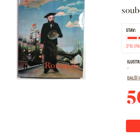
soub
STAV:
7/10 (Pě
ILUST
-
DALŠÍ
5