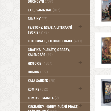
DUCHOVNÍ
(709)
Okultismus (110)
EXIL, SAMIZDAT
(107)
Záhady (105)
FANZINY
(17)
FEJETONY, ESEJE A LITERÁRNÍ
TEORIE
(2178)
Citáty, aforismy, snáře, přísloví,
FOTOGRAFIE, FOTOPUBLIKACE
(630)
afirmace (106)
GRAFIKA, PLAKÁTY, OBRAZY,
KALENDÁŘE
(79)
HISTORIE
(4307)
Mytologie, Mýty, Báje, Pověsti (203)
HUMOR
(577)
KÁJA SAUDEK
(20)
KOMIKS
(632)
Komiks - Čtyřlístek (234)
KOMIKS - MANGA
(2)
Komiks - Ostatní (180)
KUCHAŘKY, HOBBY, RUČNÍ PRÁCE,