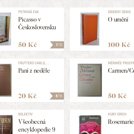
PETROVÁ EVA
DIDEROT DENIS
Picasso v
O umění
Československu
50 Kč
100 Kč
7
/10
FRUTTERO CARLO, ...
MÉRIMÉE PROSP
Paní z neděle
Carmen/C
20 Kč
50 Kč
8
/10
KOLEKTIV
KUBY ERICH
Všeobecná
Rosemarie
encyklopedie 9