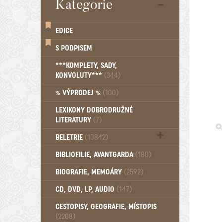
Kategorie
EDICE
S PODPISEM
***KOMPLETY, SADY,
KONVOLUTY***
(344)
% VÝPRODEJ %
(100)
LEXIKONY DOBRODRUŽNÉ
LITERATURY
(7)
BELETRIE
(10842)
Beletrie - Historická (1388)
BIBLIOFILIE, AVANTGARDA
(180)
Beletrie - Humoristické (501)
BIOGRAFIE, MEMOÁRY
(2592)
Beletrie - Povídky (1758)
Beletrie - Thrillery, krimi (1179)
CD, DVD, LP, AUDIO
(147)
Beletrie - Válečné romány (489)
Beletrie - Ženské a dívčí romány
CESTOPISY, GEOGRAFIE, MÍSTOPIS
(2208)
(1522)