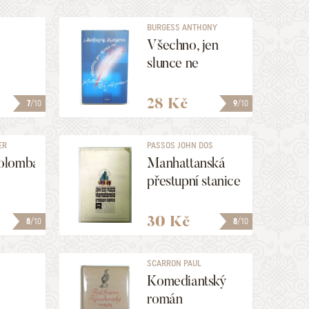
BURGESS ANTHONY
Všechno, jen
slunce ne
28 Kč
7
/10
9
/10
ER
PASSOS JOHN DOS
olomba
Manhattanská
přestupní stanice
30 Kč
8
/10
8
/10
SCARRON PAUL
Komediantský
román