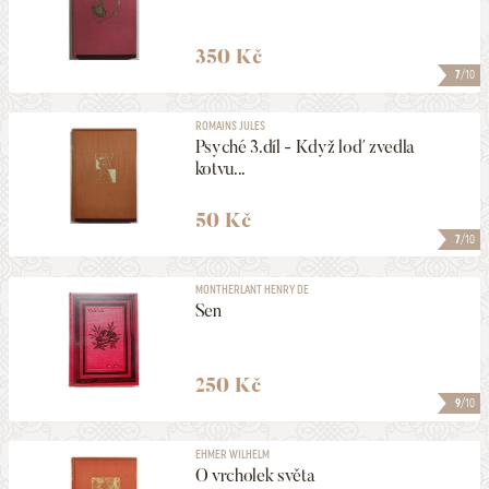
350 Kč
7
/10
ROMAINS JULES
Psyché 3.díl - Když loď zvedla
kotvu...
50 Kč
7
/10
MONTHERLANT HENRY DE
Sen
250 Kč
9
/10
EHMER WILHELM
O vrcholek světa