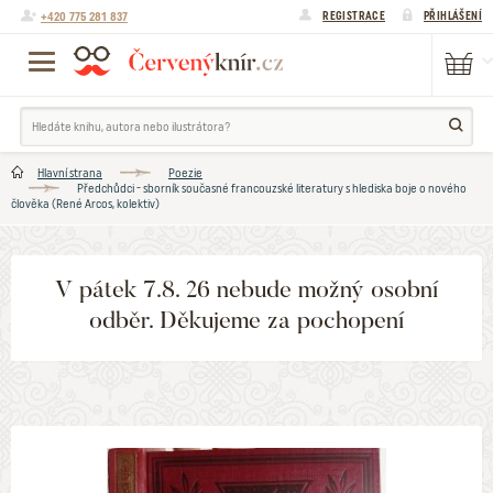
+420 775 281 837
REGISTRACE
PŘIHLÁŠENÍ
Hlavní strana
Poezie
Předchůdci - sborník současné francouzské literatury s hlediska boje o nového
člověka (René Arcos, kolektiv)
V pátek 7.8. 26 nebude možný osobní
odběr. Děkujeme za pochopení