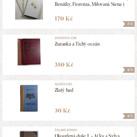
Benátky, Fiorenza, Milovaná Siena )
170 Kč
7
/10
GIRAUDOUX JEAN
Zuzanka a Tichý oceán
350 Kč
6
/10
ALEGRÍA CIRO
Zlatý had
30 Kč
6
/10
ROLLAND ROMAIN
Okouzlená duše I. - Aťka a Sylva