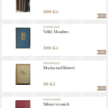
300 Kč
8
/10
FOURNIER ALAIN
Veliký Meaulnes
300 Kč
8
/10
SPONGOVÁ BERIT
Mračna nad Härnevi
30 Kč
7
/10
FRANK LEONHARD
Milenci ve snách