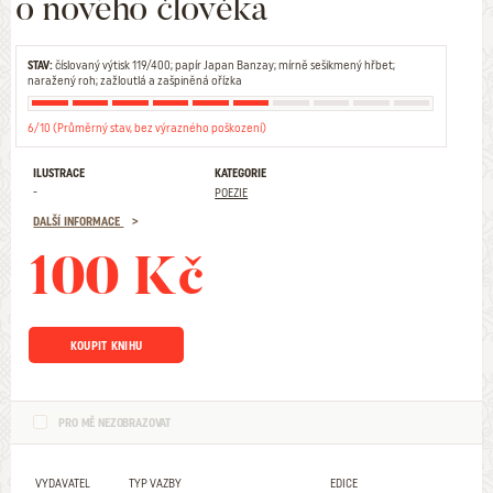
o nového člověka
STAV:
číslovaný výtisk 119/400; papír Japan Banzay; mírně sešikmený hřbet;
naražený roh; zažloutlá a zašpiněná ořízka
6/10 (Průměrný stav, bez výrazného poškození)
ILUSTRACE
KATEGORIE
-
POEZIE
DALŠÍ INFORMACE
100 Kč
KOUPIT KNIHU
PRO MĚ NEZOBRAZOVAT
VYDAVATEL
TYP VAZBY
EDICE