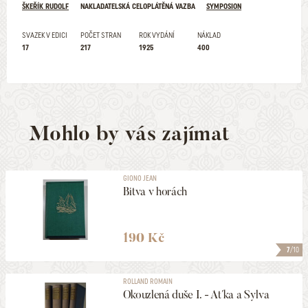
ŠKEŘÍK RUDOLF
NAKLADATELSKÁ CELOPLÁTĚNÁ VAZBA
SYMPOSION
SVAZEK V EDICI
POČET STRAN
ROK VYDÁNÍ
NÁKLAD
17
217
1925
400
Mohlo by vás zajímat
GIONO JEAN
Bitva v horách
190 Kč
7
/10
ROLLAND ROMAIN
Okouzlená duše I. - Aťka a Sylva