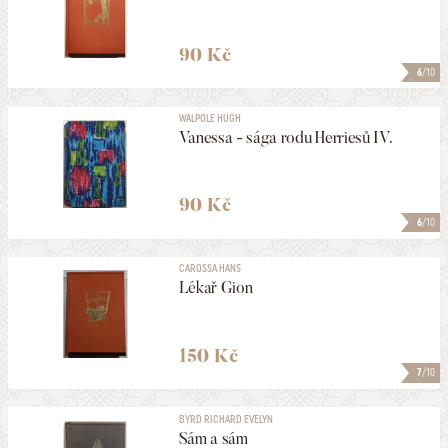
90 Kč
6
/10
WALPOLE HUGH
Vanessa - sága rodu Herriesů IV.
90 Kč
6
/10
CAROSSA HANS
Lékař Gion
150 Kč
7
/10
BYRD RICHARD EVELYN
Sám a sám