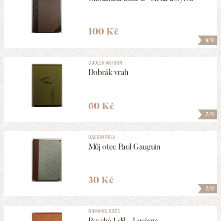
100 Kč
6
/10
COOLEN ANTOON
Dobrák vrah
60 Kč
7
/10
GAUGIN POLA
Můj otec Paul Gauguin
30 Kč
7
/10
ROMAINS JULES
Psyché 1.díl - Luciana