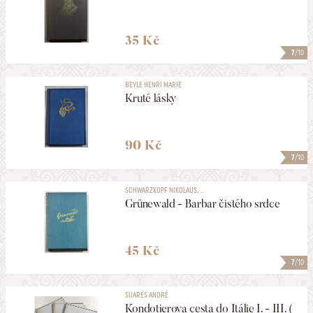
35 Kč
7
/10
BEYLE HENRI MARIE
Kruté lásky
90 Kč
7
/10
SCHWARZKOPF NIKOLAUS, ...
Grünewald - Barbar čistého srdce
45 Kč
7
/10
SUARÉS ANDRÉ
Kondotierova cesta do Itálie I. - III. (