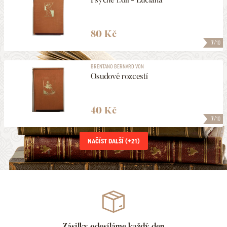
80 Kč
7
/10
BRENTANO BERNARD VON
Osudové rozcestí
40 Kč
7
/10
NAČÍST DALŠÍ (+
21
)
Zásilky odesíláme každý den