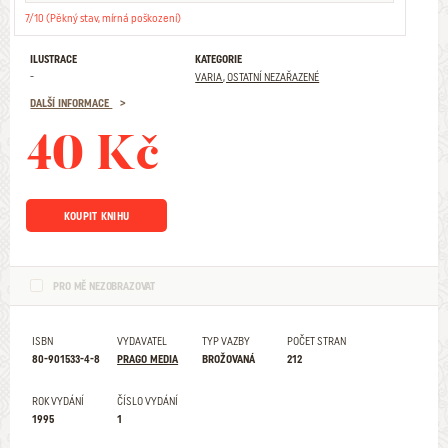
7/10 (Pěkný stav, mírná poškození)
ILUSTRACE
KATEGORIE
-
VARIA, OSTATNÍ NEZAŘAZENÉ
DALŠÍ INFORMACE
40 Kč
KOUPIT KNIHU
PRO MĚ NEZOBRAZOVAT
ISBN
VYDAVATEL
TYP VAZBY
POČET STRAN
80-901533-4-8
PRAGO MEDIA
BROŽOVANÁ
212
ROK VYDÁNÍ
ČÍSLO VYDÁNÍ
1995
1