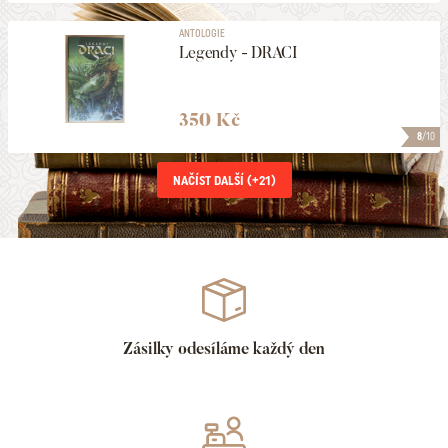
ANTOLOGIE
Legendy - DRACI
350 Kč
8
/10
NAČÍST DALŠÍ (+
21
)
Zásilky odesíláme každý den