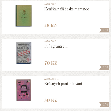
ANTOLOGIE
Kytička naší české mamince
48 Kč
7
/10
ANTOLOGIE
In flagranti č. 1
70 Kč
7
/10
ANTOLOGIE, ...
Krásných paní milování
30 Kč
7
/10