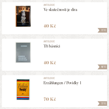
ANTOLOGIE
Ve skutečnosti je díra
40 Kč
7
/10
ANTOLOGIE
Tři básníci
40 Kč
8
/10
ANTOLOGIE
Erzählungen / Povídky 1
70 Kč
7
/10