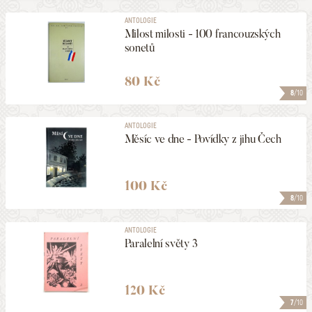
ANTOLOGIE
Milost milosti - 100 francouzských
sonetů
80 Kč
8
/10
ANTOLOGIE
Měsíc ve dne - Povídky z jihu Čech
100 Kč
8
/10
ANTOLOGIE
Paralelní světy 3
120 Kč
7
/10