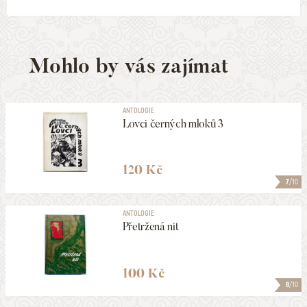
Mohlo by vás zajímat
ANTOLOGIE
Lovci černých mloků 3
120 Kč
7
/10
ANTOLOGIE
Přetržená nit
100 Kč
8
/10