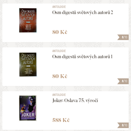
ANTOLOGIE
Osm digestů světových autorů 2
80 Kč
8
/10
ANTOLOGIE
Osm digestů světových autorů 1
80 Kč
8
/10
ANTOLOGIE
Joker: Oslava 75. výročí
588 Kč
8
/10