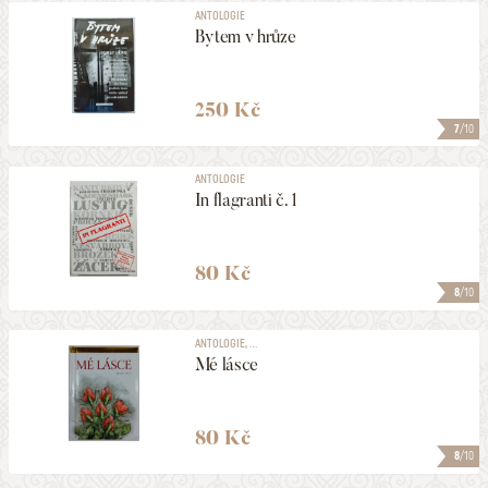
ANTOLOGIE
Bytem v hrůze
250 Kč
7
/10
ANTOLOGIE
In flagranti č. 1
80 Kč
8
/10
ANTOLOGIE, ...
Mé lásce
80 Kč
8
/10