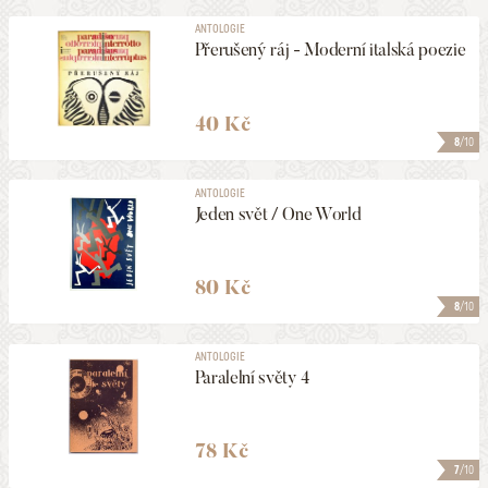
ANTOLOGIE
Přerušený ráj - Moderní italská poezie
40 Kč
8
/10
ANTOLOGIE
Jeden svět / One World
80 Kč
8
/10
ANTOLOGIE
Paralelní světy 4
78 Kč
7
/10