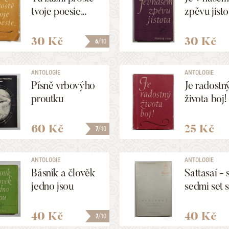
tvoje poesie...
zpěvu jisto
30 Kč
30 Kč
6
/10
ANTOLOGIE
ANTOLOGIE
Písně vrbovýho
Je radostn
proutku
života boj!
60 Kč
25 Kč
7
/10
ANTOLOGIE
ANTOLOGIE
Básník a člověk
Sattasaí - 
jedno jsou
sedmi set s
40 Kč
40 Kč
7
/10