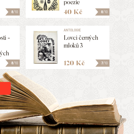
poezie
40 Kč
8
/10
8
/10
ANTOLOGIE
sti -
Lovci černých
mloků 3
kých
120 Kč
8
/10
7
/10