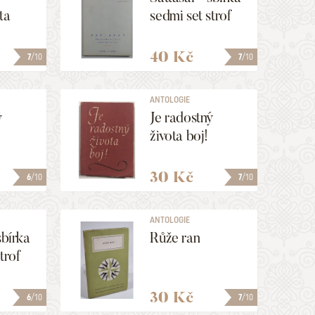
ta
sedmi set strof
40 Kč
7
/10
7
/10
ANTOLOGIE
ý
Je radostný
života boj!
30 Kč
6
/10
7
/10
ANTOLOGIE
sbírka
Růže ran
trof
30 Kč
6
/10
7
/10