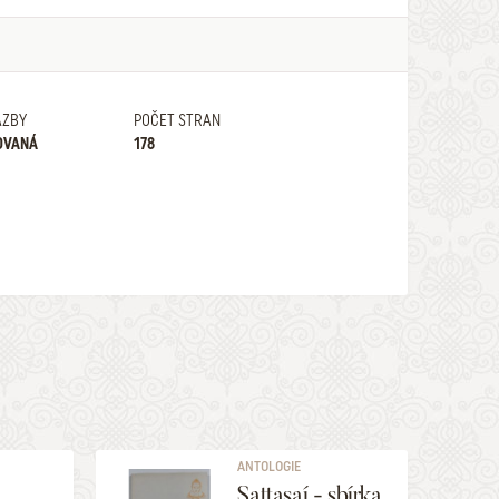
AZBY
POČET STRAN
OVANÁ
178
ANTOLOGIE
Sattasaí - sbírka