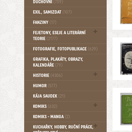
DUCHOVNÍ
(709)
Okultismus (110)
EXIL, SAMIZDAT
(107)
Záhady (105)
FANZINY
(17)
FEJETONY, ESEJE A LITERÁRNÍ
TEORIE
(2177)
Citáty, aforismy, snáře, přísloví,
FOTOGRAFIE, FOTOPUBLIKACE
(629)
afirmace (106)
GRAFIKA, PLAKÁTY, OBRAZY,
KALENDÁŘE
(79)
HISTORIE
(4306)
Mytologie, Mýty, Báje, Pověsti (203)
HUMOR
(577)
KÁJA SAUDEK
(21)
KOMIKS
(632)
Komiks - Čtyřlístek (232)
KOMIKS - MANGA
(2)
Komiks - Ostatní (180)
KUCHAŘKY, HOBBY, RUČNÍ PRÁCE,