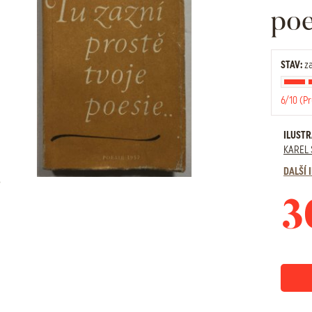
poe
STAV:
za
6/10 (P
ILUST
KAREL 
DALŠÍ
3