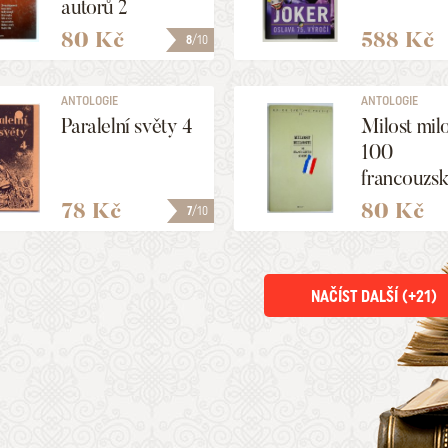
autorů 2
80 Kč
588 Kč
8
/10
ANTOLOGIE
ANTOLOGIE
Paralelní světy 4
Milost milo
100
francouzs
sonetů
78 Kč
80 Kč
7
/10
NAČÍST DALŠÍ (+
21
)