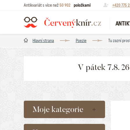
Antikvariát s více než
50 902
položkami
+420 775 2
ANTIK
Hlavní strana
Poezie
Tu zazní pros
V pátek 7.8. 2
Moje kategorie