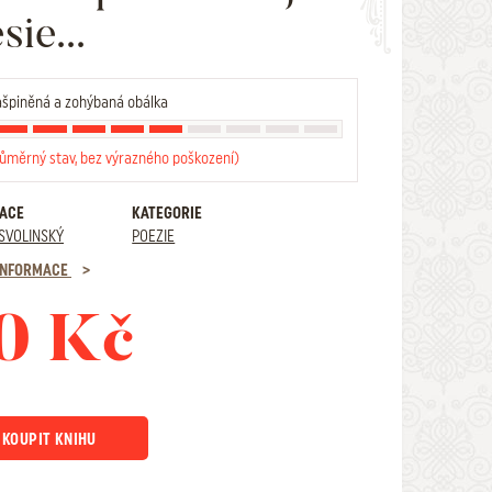
sie...
špiněná a zohýbaná obálka
růměrný stav, bez výrazného poškození)
RACE
KATEGORIE
SVOLINSKÝ
POEZIE
 INFORMACE
0 Kč
KOUPIT KNIHU