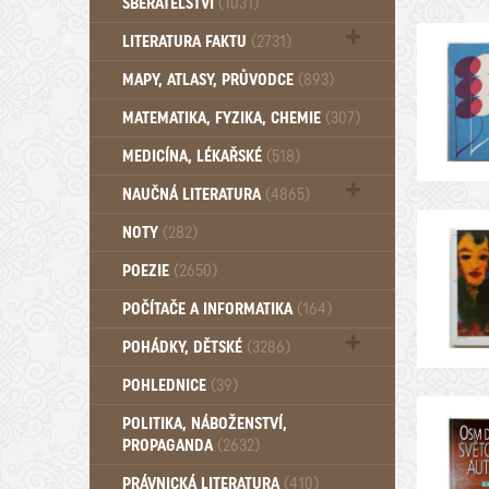
SBĚRATELSTVÍ
(1031)
Dům a byt (102)
LITERATURA FAKTU
(2731)
Katalogy (503)
MAPY, ATLASY, PRŮVODCE
(893)
MATEMATIKA, FYZIKA, CHEMIE
(307)
MEDICÍNA, LÉKAŘSKÉ
(518)
NAUČNÁ LITERATURA
(4865)
Zdraví a zdraví životní styl (510)
NOTY
(282)
POEZIE
(2650)
POČÍTAČE A INFORMATIKA
(164)
POHÁDKY, DĚTSKÉ
(3286)
Pro děti a mládež (2882)
POHLEDNICE
(39)
Pohádky, Dětské - Do roku 1948 (174)
POLITIKA, NÁBOŽENSTVÍ,
Pohádky, Dětské - Od roku 1949 (257)
PROPAGANDA
(2632)
PRÁVNICKÁ LITERATURA
(410)