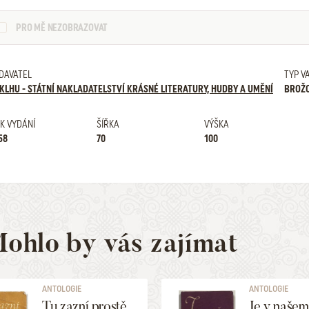
PRO MĚ NEZOBRAZOVAT
DAVATEL
TYP V
KLHU - STÁTNÍ NAKLADATELSTVÍ KRÁSNÉ LITERATURY, HUDBY A UMĚNÍ
BROŽ
K VYDÁNÍ
ŠÍŘKA
VÝŠKA
58
70
100
ohlo by vás zajímat
ANTOLOGIE
ANTOLOGIE
Tu zazní prostě
Je v našem