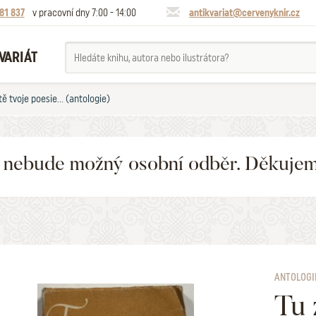
81 837
v pracovní dny 7:00 - 14:00
antikvariat@cervenyknir.cz
VARIÁT
tě tvoje poesie... (antologie)
6 nebude možný osobní odběr. Děkuje
ANTOLOGI
Tu 