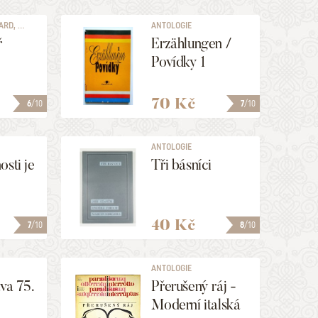
D, ...
ANTOLOGIE
ř
Erzählungen /
Povídky 1
70 Kč
6
/10
7
/10
ANTOLOGIE
osti je
Tři básníci
40 Kč
7
/10
8
/10
ANTOLOGIE
va 75.
Přerušený ráj -
Moderní italská