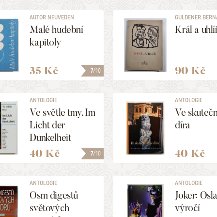
AUTOR NEUVEDEN
GULDENER BERNAR
Malé hudební
Král a uhlí
kapitoly
35 Kč
90 Kč
7
/10
ANTOLOGIE
ANTOLOGIE
Ve světle tmy. Im
Ve skutečn
Licht der
díra
Dunkelheit
40 Kč
40 Kč
7
/10
ANTOLOGIE
ANTOLOGIE
Osm digestů
Joker: Osla
světových
výročí