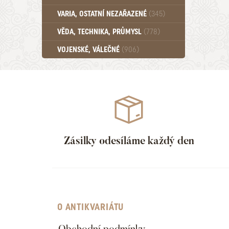
Učebnice - SŠ (789)
VARIA, OSTATNÍ NEZAŘAZENÉ
(345)
Učebnice - VŠ (259)
Učebnice - ZŠ (556)
VĚDA, TECHNIKA, PRŮMYSL
(778)
Učebnice - Ostatní (499)
VOJENSKÉ, VÁLEČNÉ
(906)
Zásilky odesíláme každý den
O ANTIKVARIÁTU