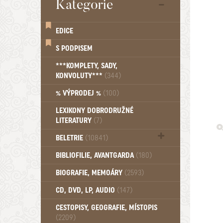
Kategorie
EDICE
S PODPISEM
***KOMPLETY, SADY,
KONVOLUTY***
(344)
% VÝPRODEJ %
(100)
LEXIKONY DOBRODRUŽNÉ
LITERATURY
(7)
BELETRIE
(10841)
Beletrie - Historická (1388)
BIBLIOFILIE, AVANTGARDA
(180)
Beletrie - Humoristické (501)
BIOGRAFIE, MEMOÁRY
(2593)
Beletrie - Povídky (1757)
Beletrie - Thrillery, krimi (1179)
CD, DVD, LP, AUDIO
(147)
Beletrie - Válečné romány (489)
Beletrie - Ženské a dívčí romány
CESTOPISY, GEOGRAFIE, MÍSTOPIS
(2209)
(1522)