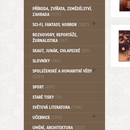
PŘÍRODA, ZVÍŘATA, ZEMĚDĚLSTVÍ,
ZAHRADA
(1175)
SCI-FI, FANTASY, HORROR
(2537)
UFO (14)
ROZHOVORY, REPORTÁŽE,
ŽURNALISTIKA
(187)
SKAUT, JUNÁK, CHLAPECKÉ
(331)
SLOVNÍKY
(396)
SPOLEČENSKÉ A HUMANITNÍ VĚDY
(2291)
Pedagogika (191)
SPORT
(459)
Filozofie, sociologie (859)
STARÉ TISKY
(10)
Psychologie a osobní rozvoj (760)
SVĚTOVÁ LITERATURA
(1754)
UČEBNICE
(3153)
Učebnice - Jazykové (1297)
UMĚNÍ, ARCHITEKTURA
(2227)