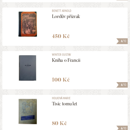
BENETT ARNOLD
Lordův přízrak
450 Kč
6
/10
WINTER GUSTAV
Kniha o Francii
100 Kč
6
/10
HOLKOVÁ MARIE
Tisíc tomu let
80 Kč
6
/10