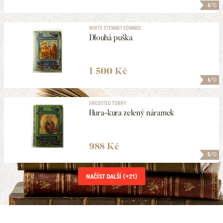
6
/10
WHITE STEWART EDWARD
Dlouhá puška
1 500 Kč
6
/10
GREDSTED TORRY
Hura-kura zelený náramek
988 Kč
5
/10
NAČÍST DALŠÍ (+
21
)