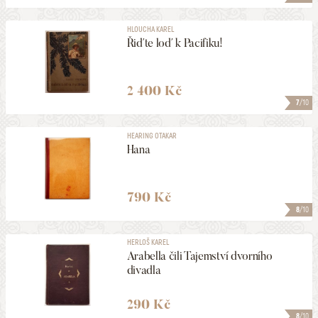
HLOUCHA KAREL
Řiďte loď k Pacifiku!
2 400 Kč
7
/10
HEARING OTAKAR
Hana
790 Kč
8
/10
HERLOŠ KAREL
Arabella čili Tajemství dvorního
divadla
290 Kč
8
/10