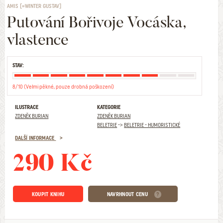
AMIS [=WINTER GUSTAV]
Putování Bořivoje Vocáska,
vlastence
STAV:
8/10 (Velmi pěkné, pouze drobná poškození)
ILUSTRACE
KATEGORIE
ZDENĚK BURIAN
ZDENĚK BURIAN
BELETRIE
->
BELETRIE - HUMORISTICKÉ
DALŠÍ INFORMACE
290 Kč
KOUPIT KNIHU
NAVRHNOUT CENU