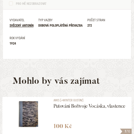
PRO MĚ NEZOBRAZOVAT
VYDAVATEL
TYP VAZBY
POČET STRAN
SVĚCENÝ ANTONÍN
DOBOVÁ POLOPLÁTĚNÁ PŘEVAZBA
272
ROK VYDÁNÍ
1924
Mohlo by vás zajímat
AMIS [=WINTER GUSTAV]
Putování Bořivoje Vocáska, vlastence
100 Kč
7
/10