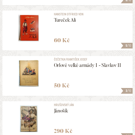
8
/10
HANSTEIN OTFRIED VON
Tureček Ali
60 Kč
5
/10
ČEČETKA FRANTIŠEK JOSEF
Orlové velké armády I - Slavkov II
50 Kč
3
/10
HRUŠOVSKÝ JÁN
Jánošík
290 Kč