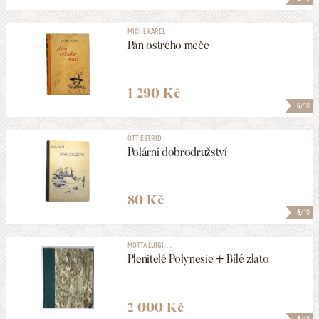
MICHL KAREL
Pán ostrého meče
1 290 Kč
5
/10
OTT ESTRID
Polární dobrodružství
80 Kč
6
/10
MOTTA LUIGI, ...
Plenitelé Polynesie + Bílé zlato
2 000 Kč