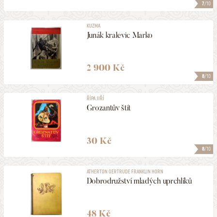
7
/10
KUZMA
Junák kralevic Marko
2 900 Kč
8
/10
ŘÍPA JIŘÍ
Grozantův štít
30 Kč
8
/10
ATHERTON GERTRUDE FRANKLIN HORN
Dobrodružství mladých uprchlíků
48 Kč