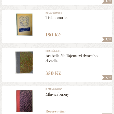
8
/10
HOLKOVÁ MARIE
Tisíc tomu let
180 Kč
8
/10
HERLOŠ KAREL
Arabella čili Tajemství dvorního
divadla
350 Kč
6
/10
FLEMING WALDO
Mluvící bubny
Rezervováno